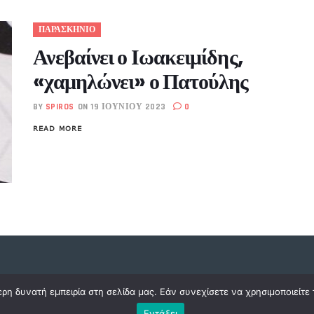
ΠΑΡΑΣΚΗΝΙΟ
Ανεβαίνει ο Ιωακειμίδης,
«χαμηλώνει» ο Πατούλης
BY
SPIROS
ON 19 ΙΟΥΝΊΟΥ 2023
0
READ MORE
η δυνατή εμπειρία στη σελίδα μας. Εάν συνεχίσετε να χρησιμοποιείτε 
Εντάξει