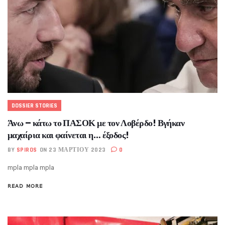
DOSSIER STORIES
Άνω – κάτω το ΠΑΣΟΚ με τον Λοβέρδο! Βγήκαν
μαχαίρια και φαίνεται η… έξοδος!
BY
SPIROS
ON 23 ΜΑΡΤΊΟΥ 2023
0
mpla mpla mpla
READ MORE