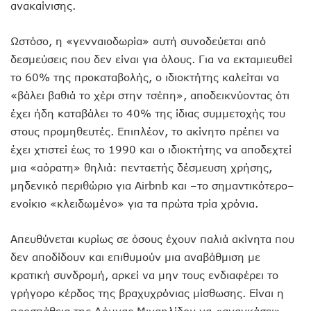
ανακαίνισης.
Ωστόσο, η «γενναιοδωρία» αυτή συνοδεύεται από
δεσμεύσεις που δεν είναι για όλους. Για να εκταμιευθεί
το 60% της προκαταβολής, ο ιδιοκτήτης καλείται να
«βάλει βαθιά το χέρι στην τσέπη», αποδεικνύοντας ότι
έχει ήδη καταβάλει το 40% της ίδιας συμμετοχής του
στους προμηθευτές. Επιπλέον, το ακίνητο πρέπει να
έχει χτιστεί έως το 1990 και ο ιδιοκτήτης να αποδεχτεί
μια «αόρατη» θηλιά: πενταετής δέσμευση χρήσης,
μηδενικό περιθώριο για Airbnb και –το σημαντικότερο–
ενοίκιο «κλειδωμένο» για τα πρώτα τρία χρόνια.
Απευθύνεται κυρίως σε όσους έχουν παλιά ακίνητα που
δεν αποδίδουν και επιθυμούν μια αναβάθμιση με
κρατική συνδρομή, αρκεί να μην τους ενδιαφέρει το
γρήγορο κέρδος της βραχυχρόνιας μίσθωσης. Είναι η
προσπάθεια της Δόμνας Μιχαηλίδου να «αναγκάσει»