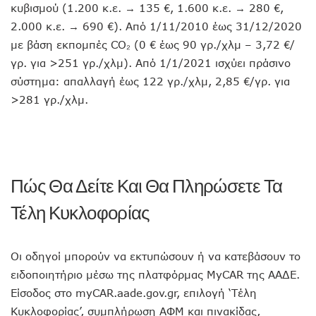
κυβισμού (1.200 κ.ε. → 135 €, 1.600 κ.ε. → 280 €,
2.000 κ.ε. → 690 €). Από 1/11/2010 έως 31/12/2020
με βάση εκπομπές CO₂ (0 € έως 90 γρ./χλμ – 3,72 €/
γρ. για >251 γρ./χλμ). Από 1/1/2021 ισχύει πράσινο
σύστημα: απαλλαγή έως 122 γρ./χλμ, 2,85 €/γρ. για
>281 γρ./χλμ.
Πώς Θα Δείτε Και Θα Πληρώσετε Τα
Τέλη Κυκλοφορίας
Οι οδηγοί μπορούν να εκτυπώσουν ή να κατεβάσουν το
ειδοποιητήριο μέσω της πλατφόρμας MyCAR της ΑΑΔΕ.
Είσοδος στο myCAR.aade.gov.gr, επιλογή ‘Τέλη
Κυκλοφορίας’, συμπλήρωση ΑΦΜ και πινακίδας,