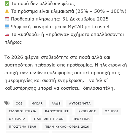
Τα ποσά δεν αλλάζουν φέτος
Τα πρόστιμα είναι κλιμακωτά (25% – 50% – 100%)
Προθεσμία πληρωμής: 31 Δεκεμβρίου 2025
Ψηφιακή ακινησία: μέσω MyCAR με Taxisnet
Τα «καθαρά» ή «πράσινα» οχήματα απαλλάσσονται
πλήρως
Το 2026 φέρνει σταθερότητα στα ποσά αλλά και
αυστηρότερη πειθαρχία στις προθεσμίες. Η ηλεκτρονική
εποχή των τελών κυκλοφορίας απαιτεί προσοχή στις
ημερομηνίες και σωστή ενημέρωση. Ένα ‘κλικ’
καθυστέρησης μπορεί να κοστίσει… διπλάσια τέλη.
CO2
MYCAR
ΑΑΔΕ
ΑΥΤΟΚΊΝΗΤΑ
ΕΙΔΟΠΟΙΗΤΉΡΙΑ
ΚΑΘΥΣΤΈΡΗΣΗ
ΚΥΒΙΣΜΌΣ
ΟΔΗΓΟΊ
ΟΧΉΜΑΤΑ
ΠΛΗΡΩΜΉ ΤΕΛΏΝ
ΠΡΌΣΤΙΜΑ
ΠΡΌΣΤΙΜΑ ΤΈΛΗ
ΤΈΛΗ ΚΥΚΛΟΦΟΡΊΑΣ 2026