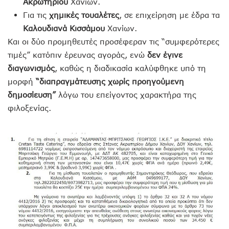
Ακρωτηρίου
Χανίων.
Για τις
χημικές τουαλέτες
, σε επιχείρηση με έδρα τα
Καλουδιανά Κισσάμου
Χανίων.
Και οι δύο προμηθευτές προσέφεραν τις “συμφερότερες
τιμές” κατόπιν έρευνας αγοράς, ενώ
δεν έγινε
διαγωνισμός
, καθώς η διαδικασία καλύφθηκε υπό τη
μορφή
“διαπραγμάτευσης χωρίς προηγούμενη
δημοσίευση”
λόγω του επείγοντος χαρακτήρα της
φιλοξενίας.