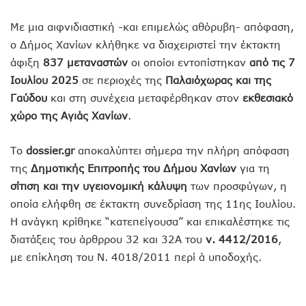
Με μια αιφνιδιαστική -και επιμελώς αθόρυβη- απόφαση,
ο Δήμος Χανίων κλήθηκε να διαχειριστεί την έκτακτη
άφιξη
837 μεταναστών
οι οποίοι εντοπίστηκαν
από τις 7
Ιουλίου 2025
σε περιοχές της
Παλαιόχωρας και της
Γαύδου
και στη συνέχεια μεταφέρθηκαν στον
εκθεσιακό
χώρο της Αγιάς Χανίων
.
Το
dossier.gr
αποκαλύπτει σήμερα την πλήρη απόφαση
της
Δημοτικής Επιτροπής του Δήμου Χανίων
για τη
σίτιση και την υγειονομική κάλυψη
των προσφύγων, η
οποία ελήφθη σε έκτακτη συνεδρίαση της 11ης Ιουλίου.
Η ανάγκη κρίθηκε “κατεπείγουσα” και επικαλέστηκε τις
διατάξεις του άρθρρου 32 και 32Α του
ν. 4412/2016
,
με επίκληση του Ν. 4018/2011 περί ά υποδοχής.