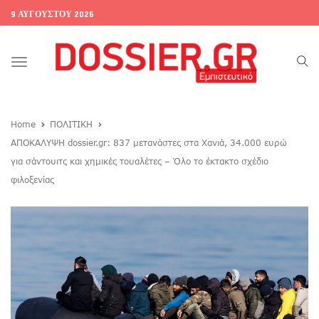
9 ΑΥΓΟΎΣΤΟΥ 2026
Toggle
navigation
Home
ΠΟΛΙΤΙΚΗ
ΑΠΟΚΑΛΥΨΗ dossier.gr: 837 μετανάστες στα Χανιά, 34.000 ευρώ
για σάντουιτς και χημικές τουαλέτες – Όλο το έκτακτο σχέδιο
φιλοξενίας