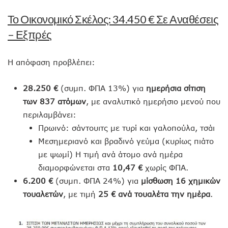
Το Οικονομικό Σκέλος: 34.450 € Σε Αναθέσεις
– Εξπρές
Η απόφαση προβλέπει:
28.250 €
(συμπ. ΦΠΑ 13%) για
ημερήσια σίτιση
των 837 ατόμων
, με αναλυτικό ημερήσιο μενού που
περιλαμβάνει:
Πρωινό: σάντουιτς με τυρί και γαλοπούλα, τσάι
Μεσημεριανό και βραδινό γεύμα (κυρίως πιάτο
με ψωμί) Η τιμή ανά άτομο ανά ημέρα
διαμορφώνεται στα
10,47 €
χωρίς ΦΠΑ.
6.200 €
(συμπ. ΦΠΑ 24%) για
μίσθωση 16 χημικών
τουαλετών
, με τιμή
25 € ανά τουαλέτα την ημέρα
.