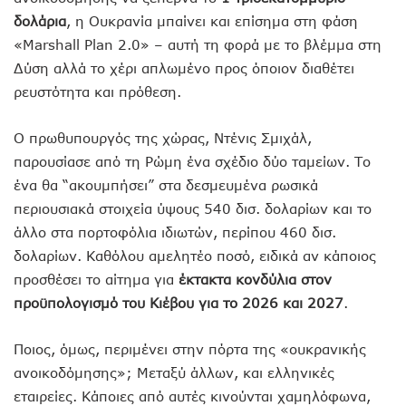
δολάρια
, η Ουκρανία μπαίνει και επίσημα στη φάση
«Marshall Plan 2.0» – αυτή τη φορά με το βλέμμα στη
Δύση αλλά το χέρι απλωμένο προς όποιον διαθέτει
ρευστότητα και πρόθεση.
Ο πρωθυπουργός της χώρας, Ντένις Σμιχάλ,
παρουσίασε από τη Ρώμη ένα σχέδιο δύο ταμείων. Το
ένα θα “ακουμπήσει” στα δεσμευμένα ρωσικά
περιουσιακά στοιχεία ύψους 540 δισ. δολαρίων και το
άλλο στα πορτοφόλια ιδιωτών, περίπου 460 δισ.
δολαρίων. Καθόλου αμελητέο ποσό, ειδικά αν κάποιος
προσθέσει το αίτημα για
έκτακτα κονδύλια στον
προϋπολογισμό του Κιέβου για το 2026 και 2027
.
Ποιος, όμως, περιμένει στην πόρτα της «ουκρανικής
ανοικοδόμησης»; Μεταξύ άλλων, και ελληνικές
εταιρείες. Κάποιες από αυτές κινούνται χαμηλόφωνα,