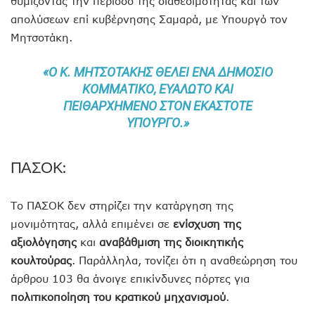
θυμίζοντας την περίοδο της διαθεσιμότητας και των
απολύσεων επί κυβέρνησης Σαμαρά, με Υπουργό τον
Μητσοτάκη.
«Ο Κ. ΜΗΤΣΟΤΆΚΗΣ ΘΈΛΕΙ ΈΝΑ ΔΗΜΌΣΙΟ
ΚΟΜΜΑΤΙΚΌ, ΕΥΆΛΩΤΟ ΚΑΙ
ΠΕΙΘΑΡΧΗΜΈΝΟ ΣΤΟΝ ΕΚΆΣΤΟΤΕ
ΥΠΟΥΡΓΌ.»
ΠΑΣΟΚ:
Το ΠΑΣΟΚ δεν στηρίζει την κατάργηση της
μονιμότητας, αλλά επιμένει σε
ενίσχυση της
αξιολόγησης
και
αναβάθμιση της διοικητικής
κουλτούρας
. Παράλληλα, τονίζει ότι η αναθεώρηση του
άρθρου 103 θα άνοιγε επικίνδυνες πόρτες για
πολιτικοποίηση του κρατικού μηχανισμού
.