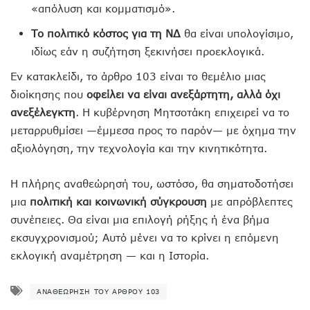
«απόλυση και κομματισμό».
Το πολιτικό κόστος για τη ΝΔ
θα είναι υπολογίσιμο,
ιδίως εάν η συζήτηση ξεκινήσει προεκλογικά.
Εν κατακλείδι, το άρθρο 103 είναι το θεμέλιο μιας
διοίκησης που
οφείλει να είναι ανεξάρτητη, αλλά όχι
ανεξέλεγκτη
. Η κυβέρνηση Μητσοτάκη επιχειρεί να το
μεταρρυθμίσει —έμμεσα προς το παρόν— με όχημα την
αξιολόγηση, την τεχνολογία και την κινητικότητα.
Η πλήρης αναθεώρησή του, ωστόσο, θα σηματοδοτήσει
μια
πολιτική και κοινωνική σύγκρουση
με απρόβλεπτες
συνέπειες. Θα είναι μια επιλογή ρήξης ή ένα βήμα
εκσυγχρονισμού; Αυτό μένει να το κρίνει η επόμενη
εκλογική αναμέτρηση — και η Ιστορία.
ΑΝΑΘΕΏΡΗΣΗ ΤΟΥ ΆΡΘΡΟΥ 103