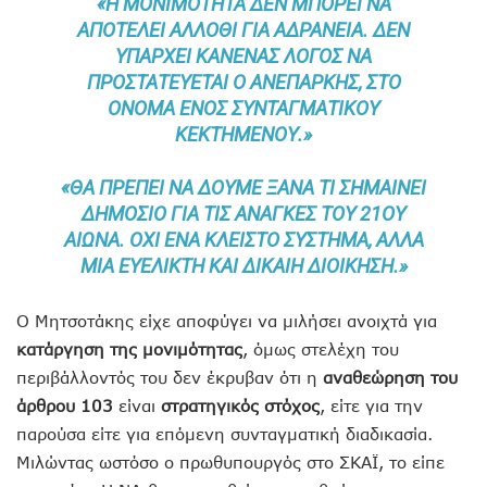
«Η ΜΟΝΙΜΌΤΗΤΑ ΔΕΝ ΜΠΟΡΕΊ ΝΑ
ΑΠΟΤΕΛΕΊ ΆΛΛΟΘΙ ΓΙΑ ΑΔΡΆΝΕΙΑ. ΔΕΝ
ΥΠΆΡΧΕΙ ΚΑΝΈΝΑΣ ΛΌΓΟΣ ΝΑ
ΠΡΟΣΤΑΤΕΎΕΤΑΙ Ο ΑΝΕΠΑΡΚΉΣ, ΣΤΟ
ΌΝΟΜΑ ΕΝΌΣ ΣΥΝΤΑΓΜΑΤΙΚΟΎ
ΚΕΚΤΗΜΈΝΟΥ.»
«ΘΑ ΠΡΈΠΕΙ ΝΑ ΔΟΎΜΕ ΞΑΝΆ ΤΙ ΣΗΜΑΊΝΕΙ
ΔΗΜΌΣΙΟ ΓΙΑ ΤΙΣ ΑΝΆΓΚΕΣ ΤΟΥ 21ΟΥ
ΑΙΏΝΑ. ΌΧΙ ΈΝΑ ΚΛΕΙΣΤΌ ΣΎΣΤΗΜΑ, ΑΛΛΆ
ΜΙΑ ΕΥΈΛΙΚΤΗ ΚΑΙ ΔΊΚΑΙΗ ΔΙΟΊΚΗΣΗ.»
Ο Μητσοτάκης είχε αποφύγει να μιλήσει ανοιχτά για
κατάργηση της μονιμότητας
, όμως στελέχη του
περιβάλλοντός του δεν έκρυβαν ότι η
αναθεώρηση του
άρθρου 103
είναι
στρατηγικός στόχος
, είτε για την
παρούσα είτε για επόμενη συνταγματική διαδικασία.
Μιλώντας ωστόσο ο πρωθυπουργός στο ΣΚΑΪ, το είπε