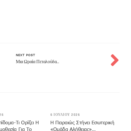
NEXT POST
Μια Ωραία Πεταλούδα…
26
6 ΙΟΥΛΊΟΥ 2026
πίδομα-Τι Ορίζει Η
Η Πειραιώς Στήνει Εσωτερική
μοθεσία Για Το
«Ομάδα Αλήθειας»…