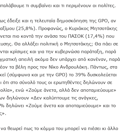
αλάβουμε τι συμβαίνει και τι περιμένουν οι πολίτες.
ς έδειξε και η τελευταία δημοσκόπηση της GPO, αν
ο Μαξίμου (25,8%). Προφανώς, ο Κυριάκος Μητσοτάκης
σθάνεται πιο κοντά την ανάσα του ΠΑΣΟΚ (17,4%) που
ευσης. Θα αλλάξει πολιτική ο Μητσοτάκης; Θα πάει σε
ται κρίσιμες και για την κυβερνώσα παράταξη, παρά
αγματική απειλή ακόμα δεν υπάρχει από κανέναν, παρά
πλέον τα βέλη προς τον Νίκο Ανδρουλάκη. Πάντως, στα
 εκεί (σύμφωνα και με την GPO) το 39% δυσκολεύεται
αι ότι στο σύνολό τους οι ερωτηθέντες δηλώνουν σε
ολία», ενώ «Ζούμε άνετα, αλλά δεν αποταμιεύουμε»
σων δηλώνουν «Δεν καλύπτουμε τις ανάγκες,
% δηλώνει «Ζούμε άνετα και αποταμιεύουμε» και το
ς».
α θεωρεί πως το κόμμα του μπορεί να πιέσει κι άλλο