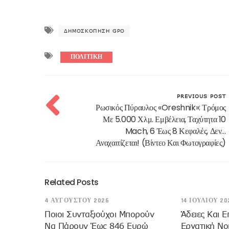
ΔΗΜΟΣΚΌΠΗΣΗ GPO
ΠΟΛΙΤΙΚΗ
PREVIOUS POST
Ρωσικός Πύραυλος «Oreshnik»: Τρόμος
Με 5.000 Χλμ. Εμβέλεια, Ταχύτητα 10
Mach, 6 Έως 8 Κεφαλές, Δεν…
Αναχαιτίζεται! (βίντεο Και Φωτογραφίες)
Related Posts
4 ΑΥΓΟΎΣΤΟΥ 2026
14 ΙΟΥΛΊΟΥ 20
Ποιοι Συνταξιούχοι Μπορούν
Άδειες Και Ε
Να Πάρουν Έως 846 Ευρώ
Εργατική Νο