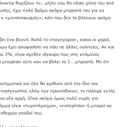
γίνονται θυμίζουν το… μήλο που θα πέσει μόνο του από
ευσης, έχει πολύ δρόμο ακόμα μπροστά του για να
 ο «μητσοτακισμός», κάτι που δεν το βλέπουν ακόμα
ει ένα βουνό. Καλά τα «πανηγύρια», καλοί οι χοροί,
α έχει αποφασίσει να πάει σε άλλες πολιτείες. Αν και
ου 3%, είναι σχεδόν σίγουρο πως στις επόμενες
α μπορέσει ούτε καν να βάλει το 1… μπροστά. Με ότι
τηματικό και όλα θα κριθούν από τον ίδιο τον
ε πασίγνωστος ελέω των πρωινάδικων, το πάλεψε εντός
μια νέα αρχή. Είναι ακόμα όμως πολύ νωρίς για
κόμμα είναι «πυροτέχνημα», «πατερίτσα» ή μπορεί αν
ένθερμοι οπαδοί του.