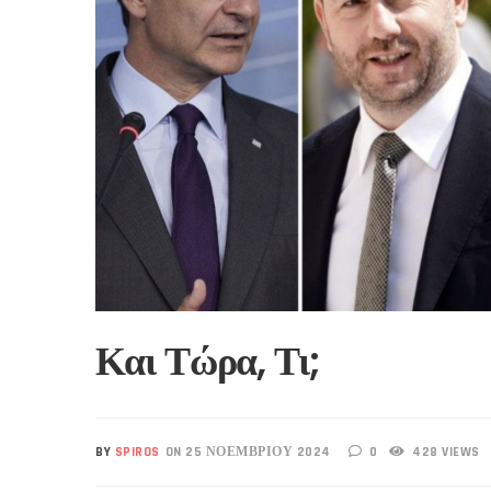
Και Τώρα, Τι;
BY
SPIROS
ON 25 ΝΟΕΜΒΡΊΟΥ 2024
0
428 VIEWS