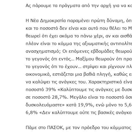
Ας πάρουμε τα πράγματα από την αρχή για να κατ
Η Νέα Δημοκρατία παραμένει πρώτη δύναμη, όπω
και το ποσοστό δεν είναι και αυτό που θέλει τ
θεωρεί ότι έχει ακόμα το πάνω χέρι, αν και αι
πλέον είναι το κόμμα της αξιωματικής αντιπολίτ
ανασχηματισμό; Οι επόμενες εβδομάδες θεωρούν
το γεγονός ότι εντός… Μαξίμου θεωρούν ότι πρ
το γεγονός ότι το έχουν… στρίψει και ρίχνουν 
οικονομικά, εστιάζεται μια βαθιά πληγή, καθώς
να καλύψει τις ανάγκες του. Χαρακτηριστικό είν
ποσοστό 39% «Καλύπτουμε τις ανάγκες με δυσκ
σε ποσοστό 28,7%. Μεγάλο είναι το ποσοστό ό
δυσκολευόμαστε» κατά 19,9%, ενώ μόνο το 5,6
6,8% «Δεν καλύπτουμε ούτε τις βασικές ανάγκε
Πάμε στο ΠΑΣΟΚ, με τον πρόεδρο του κόμματος ν