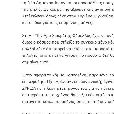
τη Νέα Δημοκρατία, αν και οι προσπάθειες που 
την μηλιά. Ως κόμμα της αξιωματικής αντιπολίτ
«τελειώσει» όπως λένε στην Χαριλάου Τρικούπη
και οι ίδιοι για τους επόμενους μήνες.
Στον ΣΥΡΙΖΑ, ο Σωκράτης Φάμελλος έχει να ανέβ
όμως ο κόσμος που στήριξε το συγκεκριμένο κόμμ
πολλοί λένε ότι μπορεί να φτάσει στα ποσοστά τ
εκλογές, όποτε και να γίνουν, το ποσοστό δεν θ
σημαίνει αυτό.
Όσον αφορά το κόμμα Κασσελάκη, παραμένει ερω
επικεφαλής. Είχε «ρέντα», επικοινωνιακή, έγιν
ΣΥΡΙΖΑ και πλέον μένει μόνος του για να κάνει 
συμπεράσματα, ο χρόνος θα δείξει εάν αυτό το 
πετύχει το κάτι… παραπάνω, όπως πιστεύουν οι 