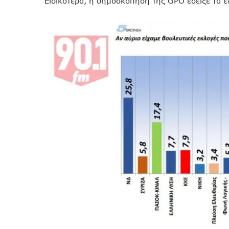
Ειδικότερα, η δημοσκόπηση της GPO έδειξε τα 