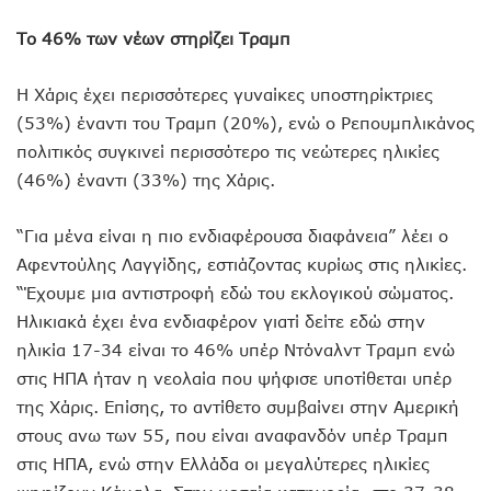
Το 46% των νέων στηρίζει Τραμπ
Η Χάρις έχει περισσότερες γυναίκες υποστηρίκτριες
(53%) έναντι του Τραμπ (20%), ενώ ο Ρεπουμπλικάνος
πολιτικός συγκινεί περισσότερο τις νεώτερες ηλικίες
(46%) έναντι (33%) της Χάρις.
“Για μένα είναι η πιο ενδιαφέρουσα διαφάνεια” λέει ο
Αφεντούλης Λαγγίδης, εστιάζοντας κυρίως στις ηλικίες.
“Έχουμε μια αντιστροφή εδώ του εκλογικού σώματος.
Ηλικιακά έχει ένα ενδιαφέρον γιατί δείτε εδώ στην
ηλικία 17-34 είναι το 46% υπέρ Ντόναλντ Τραμπ ενώ
στις ΗΠΑ ήταν η νεολαία που ψήφισε υποτίθεται υπέρ
της Χάρις. Επίσης, το αντίθετο συμβαίνει στην Αμερική
στους ανω των 55, που είναι αναφανδόν υπέρ Τραμπ
στις ΗΠΑ, ενώ στην Ελλάδα οι μεγαλύτερες ηλικίες