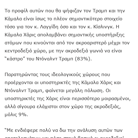
Το προφίλ αυτών που θα ψήφιζαν τον Τραμπ και την
Κάμαλα είναι ίσως το πλέον σημαντικότερο στοιχείο
τόσο για τον κ. Λαγγίδη όσο και τον κ. Κίσλινγκ. Η
Κάμαλα Χάρις απολαμβάνει σημαντικής υποστήριξης
ατόμων που κινούνται από τον ακροαριστερό μέχρι τον
κεντροδεξιό χώρο, με την ακροδεξιά γωνιά να είναι
“κάστρο” του Ντόναλντ Τραμπ (83%).
Παρατηρώντας τους ιδεολογικούς χώρους που
προέρχονται οι υποστηρικτές της Κάμαλα Χάρις και
Ντόναλντ Τραμπ, φαίνεται μεγάλη πόλωση. Οι
υποστηρικτές της Χάρις είναι περισσότερο μοιρασμένοι,
αλλά σίγουρα ελάχιστοι στον χώρο της ακροδεξιάς,
μόλις 9%.
“Με ενδιέφερε πολύ να δω την ανάλυση αυτών των
αποτελεσμάτων και πόσο στενά βασικά οι ακροδεξιοί