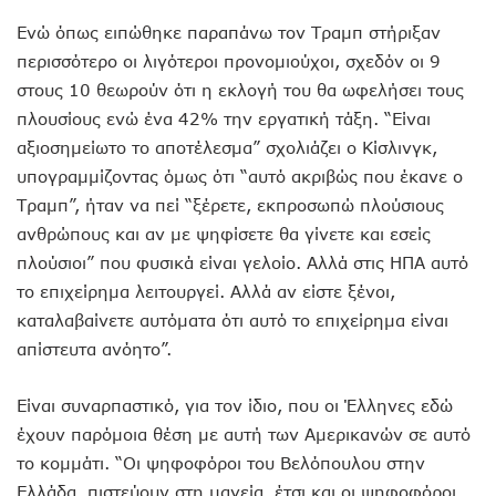
Ενώ όπως ειπώθηκε παραπάνω τον Τραμπ στήριξαν
περισσότερο οι λιγότεροι προνομιούχοι, σχεδόν οι 9
στους 10 θεωρούν ότι η εκλογή του θα ωφελήσει τους
πλουσίους ενώ ένα 42% την εργατική τάξη. “Είναι
αξιοσημείωτο το αποτέλεσμα” σχολιάζει ο Κίσλινγκ,
υπογραμμίζοντας όμως ότι “αυτό ακριβώς που έκανε ο
Τραμπ”, ήταν να πεί “ξέρετε, εκπροσωπώ πλούσιους
ανθρώπους και αν με ψηφίσετε θα γίνετε και εσείς
πλούσιοι” που φυσικά είναι γελοίο. Αλλά στις ΗΠΑ αυτό
το επιχείρημα λειτουργεί. Αλλά αν είστε ξένοι,
καταλαβαίνετε αυτόματα ότι αυτό το επιχείρημα είναι
απίστευτα ανόητο”.
Είναι συναρπαστικό, για τον ίδιο, που οι Έλληνες εδώ
έχουν παρόμοια θέση με αυτή των Αμερικανών σε αυτό
το κομμάτι. “Οι ψηφοφόροι του Βελόπουλου στην
Ελλάδα, πιστεύουν στη μαγεία, έτσι και οι ψηφοφόροι