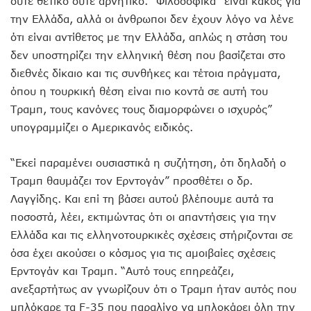
ούτε θετικό ούτε αρνητικό. “Φιλοσοφικά” είναι κακός για
την Ελλάδα, αλλά οι άνθρωποι δεν έχουν λόγο να λένε
ότι είναι αντίθετος με την Ελλάδα, απλώς η στάση του
δεν υποστηρίζει την ελληνική θέση που βασίζεται στο
διεθνές δίκαιο και τις συνθήκες και τέτοια πράγματα,
όπου η τουρκική θέση είναι πιο κοντά σε αυτή του
Τραμπ, τους κανόνες τους διαμορφώνει ο ισχυρός”
υπογραμμίζει ο Αμερικανός ειδικός.
“Εκεί παραμένει ουσιαστικά η συζήτηση, ότι δηλαδή ο
Τραμπ θαυμάζει τον Ερντογάν” προσθέτει ο δρ.
Λαγγίδης. Και επί τη βάσει αυτού βλέπουμε αυτά τα
ποσοστά, λέει, εκτιμώντας ότι οι απαντήσεις για την
Ελλάδα και τις ελληνοτουρκικές σχέσεις στήριζονται σε
όσα έχει ακούσει ο κόσμος για τις αμοιβαίες σχέσεις
Ερντογάν και Τραμπ. “Αυτό τους επηρεάζει,
ανεξαρτήτως αν γνωρίζουν ότι ο Τραμπ ήταν αυτός που
μπλόκαρε τα F-35 που παραλίγο να μπλοκάρει όλη την