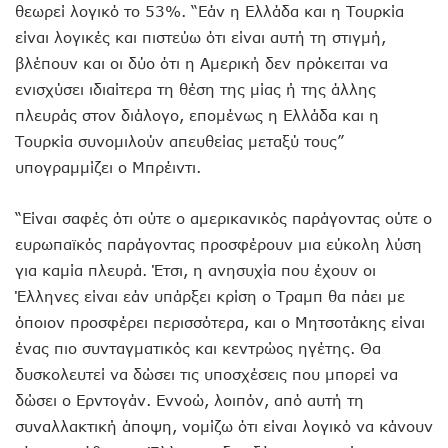
θεωρεί λογικό το 53%. “Εάν η Ελλάδα και η Τουρκία
είναι λογικές και πιστεύω ότι είναι αυτή τη στιγμή,
βλέπουν και οι δύο ότι η Αμερική δεν πρόκειται να
ενισχύσει ιδιαίτερα τη θέση της μίας ή της άλλης
πλευράς στον διάλογο, επομένως η Ελλάδα και η
Τουρκία συνομιλούν απευθείας μεταξύ τους”
υπογραμμίζει ο Μπρέιντι.
“Είναι σαφές ότι ούτε ο αμερικανικός παράγοντας ούτε ο
ευρωπαϊκός παράγοντας προσφέρουν μια εύκολη λύση
για καμία πλευρά. Έτσι, η ανησυχία που έχουν οι
Έλληνες είναι εάν υπάρξει κρίση ο Τραμπ θα πάει με
όποιον προσφέρει περισσότερα, και ο Μητσοτάκης είναι
ένας πιο συνταγματικός και κεντρώος ηγέτης. Θα
δυσκολευτεί να δώσει τις υποσχέσεις που μπορεί να
δώσει ο Ερντογάν. Εννοώ, λοιπόν, από αυτή τη
συναλλακτική άποψη, νομίζω ότι είναι λογικό να κάνουν