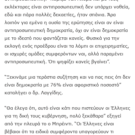
εκλέκτορες είναι αντιπροσωπευτική δεν υπάρχει νοθεία,
εδώ και πάρα πολλές δεκαετίες, ήταν σπάνια. Άρα
λοιπόν για εμένα η ουσία της ερώτησης είναι αν είναι
αντιπροσωπευτική δημοκρατία, όχι αν είναι δημοκρατία
με το ιδεατό που φαντάζεται κανείς. Φυσικά για την
εκλογή ενός προέδρου είναι τα λόμπι οι επιχειρηματίες,
οι ισχυρές ομάδες συμφερόντων ναι, αλλά παραμένει
αντιπροσωπευτική. Ότι ψηφίζει κανείς βγαίνει”.
“Ξεκινάμε μια τεράστια συζήτηση και να πας πεις ότι δεν
είναι δημοκρατία με 76% είναι αφοριστικό ποσοστό”
καταλήγει ο δρ. Λαγγίδης.
“Θα έλεγα ότι, αυτό είναι κάτι που πιστεύουν οι Έλληνες
για τη δική τους κυβέρνηση, πολύ ξεκάθαρα” εξηγεί
από την πλευρά το ο Μπρέιντι. “Οι Έλληνες είναι
βέβαιοι ότι τα ειδικά συμφέροντα υπαγορεύουν τι