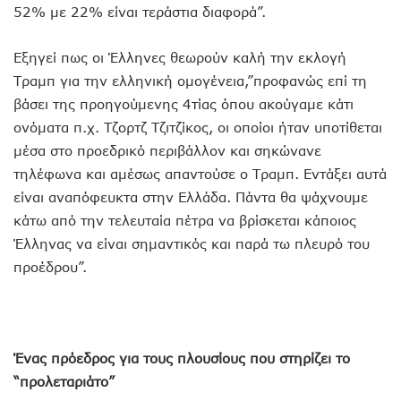
52% με 22% είναι τεράστια διαφορά”.
Εξηγεί πως οι Έλληνες θεωρούν καλή την εκλογή
Τραμπ για την ελληνική ομογένεια,”προφανώς επί τη
βάσει της προηγούμενης 4τίας όπου ακούγαμε κάτι
ονόματα π.χ. Τζορτζ Τζιτζίκος, οι οποίοι ήταν υποτίθεται
μέσα στο προεδρικό περιβάλλον και σηκώνανε
τηλέφωνα και αμέσως απαντούσε ο Τραμπ. Εντάξει αυτά
είναι αναπόφευκτα στην Ελλάδα. Πάντα θα ψάχνουμε
κάτω από την τελευταία πέτρα να βρίσκεται κάποιος
Έλληνας να είναι σημαντικός και παρά τω πλευρό του
προέδρου”.
Ένας πρόεδρος για τους πλουσίους που στηρίζει το
“προλεταριάτο”