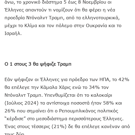
άνω, το χρονικό διάστημα 5 έως 8 Νοεμβρίου οι
Έλληνες απαντούν τι νομίζουν ότι θα φέρει η νέα
προεδρία Ντόναλντ Τραμπ, από τα ελληνοτουρκικά,
μέχρι το Κλίμα και τον πόλεμο στην Ουκρανία και το
Ισραήλ.
Ο 1 στους 3 θα ψήφιζε Τραμπ
Εάν ψήφιζαν οι Έλληνες για πρόεδρο των ΗΠΑ, το 42%
θα επέλεγε την Κάμαλα Χάρις ενώ το 34% τον
Ντόναλντ Τραμπ. Υπενθυμίζεται ότι το καλοκαίρι
(Ιούλιος 2024) τα αντίστοιχα ποσοστά ήταν 58% και
26% που σημαίνει ότι ο Ρεπουμπλικάνος πολιτικός
“κέρδισε” στο μεσοδιάστημα περισσότερους Έλληνες.
Ένας στους τέσσερις (21%) δε θα επέλεγε κανέναν από
τους δύο.