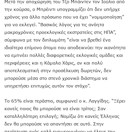
Μετά την αποχώρηση του Τζο Μπάιντεν τον Ιούλιο από
την κούρσα, ο Μπρέιντι υπογραμμίζει ότι δεν υπήρχε
χρόνος για άλλο πρόσωπο που να έχει “νομιμοποίηση”
για να εκλεγεί. “Βασικός λόγος για τις ανόητα
μακροχρόνιες προεκλογικές εκστρατείες στις ΗΠΑ”,
σύμφωνα με τον διπλωμάτη “είναι να βρεθεί ένα
ιδιαίτερα επίμονο άτομο που αποδεικνύει την ικανότητα
να εμπνέει πολλές διαφορετικές εκλογικές ομάδες και
περιφέρειες και η Κάμαλα Χάρις, αν και πολύ
αποτελεσματική στην προσέλκυση δωρητών, δεν
μπορούσε μέσα στο στενό χρονικό διάστημα να
υπηρετήσει επιτυχώς αυτόν τον στόχο”.
Το 65% είναι τεράστιο, συμφωνεί ο κ. Λαγγίδης. “Ξέρει
κανείς ποιος θα μπορούσε να είναι τρίτος; Σαν
καταλληλότερη επιλογή; Νομίζω ότι κανείς Έλληνας
δεν θα μπορούσε να απαντήσει σε αυτό. Στην
περίπτωση ενός καλά ενημερωμένου να έλεγε την