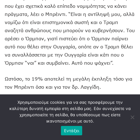
που έχει σχετικά καλό επίπεδο νομιμότητας να κάνει
πράγματα, λέει ο Μπρέιντι. “Είναι η αντίληψή μου, αλλά
νομίζω ότι είναι επιστημονικά σωστή και ο Τραμπ
αναζητά ανθρώπους που μπορούν να κυβερνήσουν. Του
αρέσει ο Όρμπαν, γιατί πιστεύει ότι ο Όρμπαν παίρνει
αυτό που θέλει στην Ουγγαρία, οπότε αν ο Τραμπ θέλει
να συναλλάσσεται με την Ουγγαρία είναι κάτι που ο
Όρμπαν “ναι” και συμβαίνει. Αυτό που ψάχνει”.
Ωστόσο, το 19% αποτελεί τη μεγάλη έκπληξη τόσο για
τον Μπρέιντι όσο και για τον δρ. Λαγγίδη.
Χρησιμοποιούμε cookies για να σας προσφέρουμε την
“Ναι είναι εντυπωσιακό, ντρέπομαι να πω ότι είναι τόσο
καλύτερη δυνατή εμπειρία στη σελίδα μας. Εάν συνεχίσετε να
νέα πολιτικός που ξέχασα ότι υπήρχε… Η ιδέα ότι αυτό
χρησιμοποιείτε τη σελίδα, θα υποθέσουμε πως είστε
το νέο κόμμα, έγινε ξαφνικά κέντρο ελπίδας για
ικανοποιημένοι με αυτό.
ανθρώπους που πιστεύουν στα μαγικά ξεπερνώντας και
Εντάξει
τον Βελόπουλο”. Ωστόσο, για τον ίδιο αυτό το