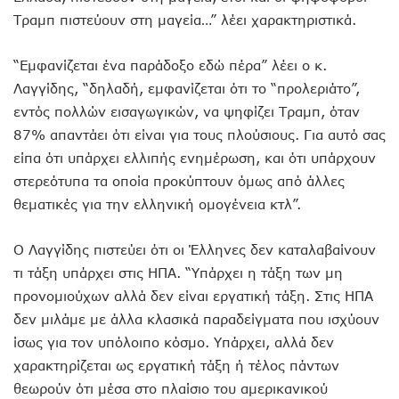
Τραμπ πιστεύουν στη μαγεία…” λέει χαρακτηριστικά.
“Εμφανίζεται ένα παράδοξο εδώ πέρα” λέει ο κ.
Λαγγίδης, “δηλαδή, εμφανίζεται ότι το “προλεριάτο”,
εντός πολλών εισαγωγικών, να ψηφίζει Τραμπ, όταν
87% απαντάει ότι είναι για τους πλούσιους. Για αυτό σας
είπα ότι υπάρχει ελλιπής ενημέρωση, και ότι υπάρχουν
στερεότυπα τα οποία προκύπτουν όμως από άλλες
θεματικές για την ελληνική ομογένεια κτλ”.
Ο Λαγγίδης πιστεύει ότι οι Έλληνες δεν καταλαβαίνουν
τι τάξη υπάρχει στις ΗΠΑ. “Υπάρχει η τάξη των μη
προνομιούχων αλλά δεν είναι εργατική τάξη. Στις ΗΠΑ
δεν μιλάμε με άλλα κλασικά παραδείγματα που ισχύουν
ίσως για τον υπόλοιπο κόσμο. Υπάρχει, αλλά δεν
χαρακτηρίζεται ως εργατική τάξη ή τέλος πάντων
θεωρούν ότι μέσα στο πλαίσιο του αμερικανικού