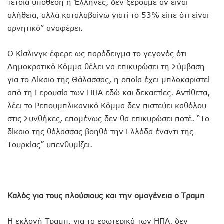
τέτοια υπόθεση η Έλληνες, δεν ξέρουμε αν είναι
αλήθεια, αλλά καταλαβαίνω γιατί το 53% είπε ότι είναι
αρνητικό” αναφέρει.
Ο Κίσλινγκ έφερε ως παράδειγμα το γεγονός ότι
Δημοκρατικό Κόμμα θέλει να επικυρώσει τη Σύμβαση
για το Δίκαιο της Θάλασσας, η οποία έχει μπλοκαριστεί
από τη Γερουσία των ΗΠΑ εδώ και δεκαετίες. Αντίθετα,
λέει το Ρεπουμπλικανικό Κόμμα δεν πιστεύει καθόλου
στις Συνθήκες, επομένως δεν θα επικυρώσει ποτέ. “Το
δίκαιο της θάλασσας βοηθά την Ελλάδα έναντι της
Τουρκίας” υπενθυμίζει.
Καλός για τους πλούσιους και την ομογένεια ο Τραμπ
Η εκλογή Τραμπ, για τα εσωτερικά των ΗΠΑ, δεν