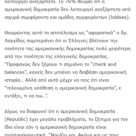
λειτουργεί ανεξάρτητα. Το 76% θεωρεί ότι η
αμερικανική δημοκρατία δεν λειτουργεί ανεξάρτητα από
ισχυρά συμφέροντα και ομάδες συμφερόντων (lobbies).
Θεωρώντας αυτό το αποτέλεσμα ως “αφοριστικό” ο δρ.
Λαγγίδης συμπεραίνει ότι οι Έλληνες βλέπουν την
ποιότητα της αμερικανικής δημοκρατίας πολύ χειρότερη
από την ποιότητα της ελληνικής δημοκρατίας.
“Προφανώς δεν ξέρουν τι σημαίνει το “check and
balances”, κανείς δεν μπαίνει να διαβάσει αμερικανική
ιστορία… Αλλά από αυτό μέχρι να πεις ότι είναι
“τελειωμένη υπόθεση η αμερικανική δημοκρατία”, ε
εντάξει, τι να πω…”.
Δίχως να διαφωνεί ότι η αμερικανική δημοκρατία
(Republic) έχει μεγάλα προβλήματα, το ζήτημα για τον
ίδιο είναι εάν η αμερικανική δημοκρατία είναι
αντιπροσωπευτική. “Νομίζω ναι. Ακόμα και με τους