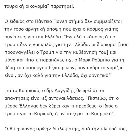
τουρκική οικονομία” παρατηρεί.
O ειδικός στο Πάντειο Πανεπιστήμιο δεν συμμερίζεται
την τόσο αρνητική άποψη που έχει ο κόσμος για τις
συνέπειες για την Ελλάδα. “Ενώ λέει κάποιος ότι ο
Τραμπ δεν είναι καλός για την Ελλάδα, οι διορισμοί [που
προαναγγέλει ο Τραμπ για την κυβέρνησή του] και
μόνο και τίποτα παραπάνω, πχ. ο Μαρκ Ρούμπιο για τη
θέση του υπουργού Εξωτερικών, σαν ονόματα νομίζω
είναι, αν όχι καλό για την Ελλάδα, όχι αρνητικό”
Για το Κυπριακό, ο δρ. Λαγγίδης θεωρεί ότι οι
απαντήσεις είναι εξ αντανακλάσεως. “Πιστεύω, ότι ο
μέσος Έλληνας δεν ξέρει καν τι πρεσβεύει ο ίδιος ο
Τραμπ για το Κπριακό, ή αν το ξέρει το Κυπριακό”.
Ο Αμερικανός πρώην διπλωμάτης, από την πλευρά του,