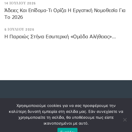
14 ΙΟΥΛΊΟΥ 2026
Άδειες Και Επίδομα-Τι Ορίζει Η Εργατική Νομοθεσία Για
Το 2026
6 ΙΟΥΛΊΟΥ 2026
Η Πειραιώς Στήνει Εσωτερική «Ομάδα Αλήθειας»…
Copyright © 2023 dossiers.gr. All rights reserved.
Χρησιμοποιούμε cookies για να σας προσφέρουμε την
καλύτερη δυνατή εμπειρία στη σελίδα μας. Εάν συνεχίσετε να
χρησιμοποιείτε τη σελίδα, θα υποθέσουμε πως είστε
ικανοποιημένοι με αυτό.