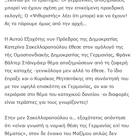
μπορεί να έχουν σχέση με την επικείμενη προεδρική
εκλογή; Ο «Ψιθυριστής» λέει ότι μπορεί και να έχουν!
Ας τα πάρουμε όμως από την αρχή…
Η Αυτού Εξοχότης νυν Πρόεδρος της Δημοκρατίας
Κατερίνα Σακελλαροπούλου έθεσε στον ομόλογό της
τής Ομοσπονδιακής Δημοκρατίας της Γερμανίας, Φράνκ
Βάλτερ Στάϊνμάιερ θέμα αποζημιώσεων από τη ζοφερή
της κατοχής -γενικόλογα μεν αλλά το έθεσε. Το ίδιο
έπραξε και ο Κυριάκος Μητσοτάκης στη συνάντησή του
με τον υψηλό επισκέπτη εκ Γερμανίας, αν και το
περιόρισε στο θέμα του κατοχικού δανείου -οι διαφορές
είναι τεράστιες για τους γνωρίζοντες!
Στην μεν Σακελλαροπούλου ο… εξοχότατος απάντησε
ότι «είναι γνωστή η νομική θέση της Γερμανίας επί του
θέματος», στον δε ένοικο του Μαξίμου απλώς δεν