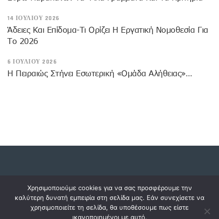
14 ΙΟΥΛΊΟΥ 2026
Άδειες Και Επίδομα-Τι Ορίζει Η Εργατική Νομοθεσία Για
Το 2026
6 ΙΟΥΛΊΟΥ 2026
Η Πειραιώς Στήνει Εσωτερική «Ομάδα Αλήθειας»…
Copyright © 2023 dossiers.gr. All rights reserved.
Χρησιμοποιούμε cookies για να σας προσφέρουμε την
καλύτερη δυνατή εμπειρία στη σελίδα μας. Εάν συνεχίσετε να
χρησιμοποιείτε τη σελίδα, θα υποθέσουμε πως είστε
ικανοποιημένοι με αυτό.