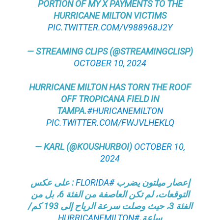
PORTION OF MY X PAYMENTS TO THE
HURRICANE MILTON VICTIMS
PIC.TWITTER.COM/V988968J2Y
— STREAMING CLIPS (@STREAMINGCLISP)
OCTOBER 10, 2024
HURRICANE MILTON HAS TORN THE ROOF
OFF TROPICANA FIELD IN
TAMPA.
#HURICANEMILTON
PIC.TWITTER.COM/FWJVLHEKLQ
— KARL (@KOUSHURBOI)
OCTOBER 10,
2024
: على عكس
#FLORIDA
إعصار ميلتون يضرب
التوقعات، لم تكن العاصفة من الفئة 6، بل من
الفئة 3، حيث وصلت سرعة الرياح إلى 193 كم/
#HURRICANEMILTON
ساعة.