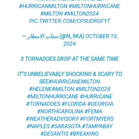
#HURRICANMILTON
#MILTONHURRICANE
#MILTON
#MILTON2024
PIC.TWITTER.COM/CPSUORGFYT
— سناب الامطار (@N_9KA)
OCTOBER 10,
2024
3 TORNADOES DROP AT THE SAME TIME
IT’S UNBELIEVABLY SHOCKING & SCARY TO
SEE
#HURRICANEMILTON
#HELENE
#MILTON
#MILTON2024
#MILTONHURRICANE
#HURRICANE
#TORNADOES
#FLORIDA
#GEORGIA
#NORTHCAROLINA
#FEMA
#WEATHERADVISORY
#FORTMYERS
#NAPLES
#SARASOTA
#TAMPABAY
#DESANTIS
#BREAKING