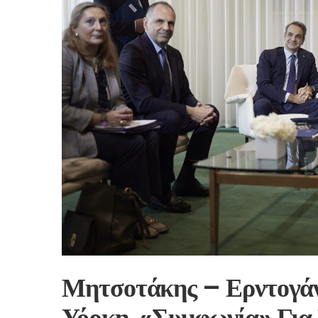
Μητσοτάκης – Ερντογάν
Υόρκη, «συμφωνία» Για