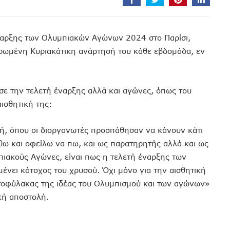
έναρξης των Ολυμπιακών Αγώνων 2024 στο Παρίσι,
ρωμένη Κυριακάτικη ανάρτησή του κάθε εβδομάδα, εν
ε την τελετή έναρξης αλλά και αγώνες, όπως του
ισθητική της:
ή, όπου οι διοργανωτές προσπάθησαν να κάνουν κάτι
θω και οφείλω να πω, και ως παρατηρητής αλλά και ως
ιακούς Αγώνες, είναι πως η τελετή έναρξης των
ει κάτοχος του χρυσού. Όχι μόνο για την αισθητική
ατοφύλακας της ιδέας του Ολυμπισμού και των αγώνων»
ική αποστολή.