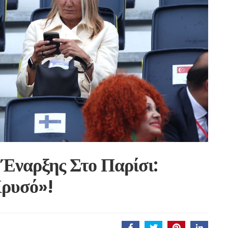
Έναρξης Στο Παρίσι:
Χρυσό»!