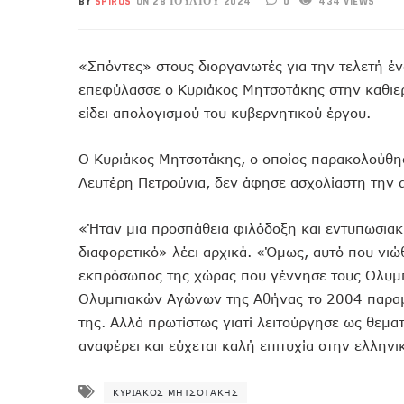
BY
SPIROS
ON 28 ΙΟΥΛΊΟΥ 2024
0
434 VIEWS
«Σπόντες» στους διοργανωτές για την τελετή 
επεφύλασσε ο Κυριάκος Μητσοτάκης στην καθιε
είδει απολογισμού του κυβερνητικού έργου.
Ο Κυριάκος Μητσοτάκης, ο οποίος παρακολούθησ
Λευτέρη Πετρούνια, δεν άφησε ασχολίαστη την α
«Ήταν μια προσπάθεια φιλόδοξη και εντυπωσιακ
διαφορετικό» λέει αρχικά. «Όμως, αυτό που νιώ
εκπρόσωπος της χώρας που γέννησε τους Ολυμπ
Ολυμπιακών Αγώνων της Αθήνας το 2004 παραμέν
της. Αλλά πρωτίστως γιατί λειτούργησε ως θεμ
αναφέρει και εύχεται καλή επιτυχία στην ελλην
ΚΥΡΙΆΚΟΣ ΜΗΤΣΟΤΆΚΗΣ