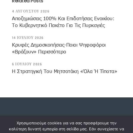
Related Posts
4 ΑΥΓΟΎΣΤΟΥ 2026
Αποζημιώσεις 100% Και Επιδοτήσεις Ενοικίου:
Το Κυβερνητικό Πακέτο Για Τις Πυρκαγιές
14 ΙΟΥΛΊΟΥ 2026
Κρυφές Δημοσκοπήσεις-Ποιοι Ψηφοφόροι
«βράζουν» Περισσότερο
6 ΙΟΥΛΊΟΥ 2026
Η Στρατηγική Του Μητσοτάκη «όλα Ή Τίποτα»
Copyright © 2023 dossiers.gr. All rights reserved.
Χρησιμοποιούμε cookies για να σας προσφέρουμε την
καλύτερη δυνατή εμπειρία στη σελίδα μας. Εάν συνεχίσετε να