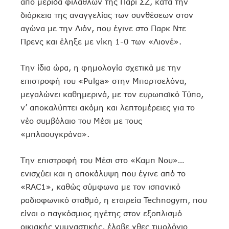
από μερίδα φιλάθλων της Παρί ΣΖ, κατά την
διάρκεια της αναγγελίας των συνθέσεων στον
αγώνα με την Λιόν, που έγινε στο Παρκ Ντε
Πρενς και έληξε με νίκη 1-0 των «Λιονέ».
Την ίδια ώρα, η φημολογία σχετικά με την
επιστροφή του «Pulga» στην Μπαρτσελόνα,
μεγαλώνει καθημερινά, με τον ευρωπαϊκό Τύπο,
ν’ αποκαλύπτει ακόμη και λεπτομέρειες για το
νέο συμβόλαιο του Μέσι με τους
«μπλαουγκράνα».
Την επιστροφή του Μέσι στο «Καμπ Νου»…
ενισχύει και η αποκάλυψη που έγινε από το
«RAC1», καθώς σύμφωνα με τον ισπανικό
ραδιοφωνικό σταθμό, η εταιρεία Technogym, που
είναι ο παγκόσμιος ηγέτης στον εξοπλισμό
οικιακής γυμναστικής, έλαβε χθες τιμολόγιο