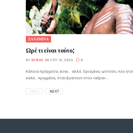
ΣΑΛΑΜΙΝΑ
Ωρέ τι είναι τούτο;
BY
SPIROS
ON ΙΑΝ 15, 2025
0
Κάποια πράγματα, είναι… απλά. Ορισμένα, ωστόσο, που ήτα
καλά… κρυμμένα, όταν βγαίνουν στον «αέρα»...
PREV
NEXT