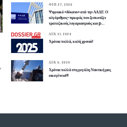
ΦΕΒ 27, 2026
Ψηφιακό «δόκανο» από την ΑΑΔΕ: Ο
αλγόριθμος-τιμωρός που ξεσκονίζει
τραπεζικούς λογαριασμούς και p...
ΔΕΚ 31, 2024
Χρόνια πολλά, καλή χρονιά!
ΔΕΚ 6, 2024
ν
Χρόνια πολλά στη μεγάλη Ναυτική μας
οικογένεια!!!