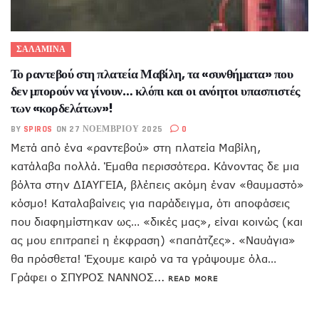
ΣΑΛΑΜΙΝΑ
Το ραντεβού στη πλατεία Μαβίλη, τα «συνθήματα» που
δεν μπορούν να γίνουν… κλόπι και οι ανόητοι υπασπιστές
των «κορδελάτων»!
BY
SPIROS
ON 27 ΝΟΕΜΒΡΊΟΥ 2025
0
Μετά από ένα «ραντεβού» στη πλατεία Μαβίλη,
κατάλαβα πολλά. Έμαθα περισσότερα. Κάνοντας δε μια
βόλτα στην ΔΙΑΥΓΕΙΑ, βλέπεις ακόμη έναν «θαυμαστό»
κόσμο! Καταλαβαίνεις για παράδειγμα, ότι αποφάσεις
που διαφημίστηκαν ως… «δικές μας», είναι κοινώς (και
ας μου επιτραπεί η έκφραση) «παπάτζες». «Ναυάγια»
θα πρόσθετα! Έχουμε καιρό να τα γράψουμε όλα…
Γράφει ο ΣΠΥΡΟΣ ΝΑΝΝΟΣ...
READ MORE