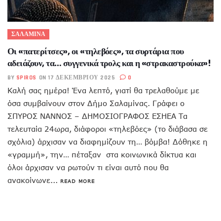
ΣΑΛΑΜΙΝΑ
Οι «πατερίτσες», οι «τηλεβόες», τα συρτάρια που
αδειάζουν, τα… συγγενικά τρολς και η «στρακαστρούκα»!
BY
SPIROS
ON 17 ΔΕΚΕΜΒΡΊΟΥ 2025
0
Καλή σας ημέρα! Ένα λεπτό, γιατί θα τρελαθούμε με
όσα συμβαίνουν στον Δήμο Σαλαμίνας. Γράφει ο
ΣΠΥΡΟΣ ΝΑΝΝΟΣ – ΔΗΜΟΣΙΟΓΡΑΦΟΣ ΕΣΗΕΑ Τα
τελευταία 24ωρα, διάφοροι «τηλεβόες» (το διάβασα σε
σχόλια) άρχισαν να διαφημίζουν τη… βόμβα! Δόθηκε η
«γραμμή», την… πέταξαν στα κοινωνικά δίκτυα και
όλοι άρχισαν να ρωτούν τι είναι αυτό που θα
ανακοίνωνε...
READ MORE