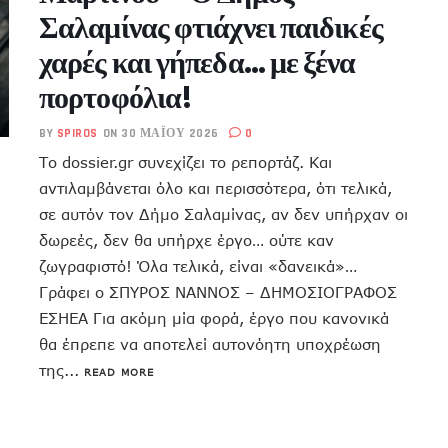
Σαλαμίνας φτιάχνει παιδικές
χαρές και γήπεδα… με ξένα
πορτοφόλια!
BY
SPIROS
ON 30 ΜΑΪ́ΟΥ 2026
0
Το dossier.gr συνεχίζει το ρεπορτάζ. Και
αντιλαμβάνεται όλο και περισσότερα, ότι τελικά,
σε αυτόν τον Δήμο Σαλαμίνας, αν δεν υπήρχαν οι
δωρεές, δεν θα υπήρχε έργο… ούτε καν
ζωγραφιστό! Όλα τελικά, είναι «δανεικά»…
Γράφει ο ΣΠΥΡΟΣ ΝΑΝΝΟΣ – ΔΗΜΟΣΙΟΓΡΑΦΟΣ
ΕΣΗΕΑ Για ακόμη μία φορά, έργο που κανονικά
θα έπρεπε να αποτελεί αυτονόητη υποχρέωση
της...
READ MORE