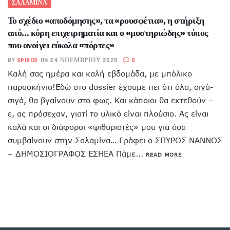
ΣΑΛΑΜΙΝΑ
Το σχέδιο «αποδόμησης», τα «ρουσφέτια», η στήριξη
από… κόρη επιχειρηματία και ο «μυστηριώδης» τύπος
που ανοίγει εύκολα «πόρτες»
BY
SPIROS
ON 24 ΝΟΕΜΒΡΊΟΥ 2025
0
Καλή σας ημέρα και καλή εβδομάδα, με μπόλικο
παρασκήνιο!Εδώ στο dossier έχουμε πει ότι όλα, σιγά-
σιγά, θα βγαίνουν στο φως. Και κάποιοι θα εκτεθούν –
ε, ας πρόσεχαν, γιατί το υλικό είναι πλούσιο. Ας είναι
καλά και οι διάφοροι «ψιθυριστές» μου για όσα
συμβαίνουν στην Σαλαμίνα… Γράφει ο ΣΠΥΡΟΣ ΝΑΝΝΟΣ
– ΔΗΜΟΣΙΟΓΡΑΦΟΣ ΕΣΗΕΑ Πάμε...
READ MORE