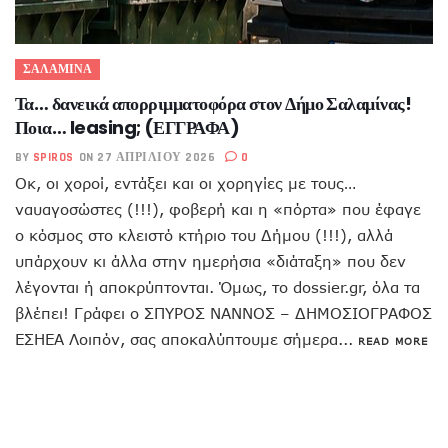
ΣΑΛΑΜΙΝΑ
Τα… δανεικά απορριμματοφόρα στον Δήμο Σαλαμίνας!
Ποια… leasing; (ΕΓΓΡΑΦΑ)
BY
SPIROS
ON 27 ΑΠΡΙΛΊΟΥ 2026
0
Οκ, οι χοροί, εντάξει και οι χορηγίες με τους…
ναυαγοσώστες (!!!), φοβερή και η «πόρτα» που έφαγε
ο κόσμος στο κλειστό κτήριο του Δήμου (!!!), αλλά
υπάρχουν κι άλλα στην ημερήσια «διάταξη» που δεν
λέγονται ή αποκρύπτονται. Όμως, το dossier.gr, όλα τα
βλέπει! Γράφει ο ΣΠΥΡΟΣ ΝΑΝΝΟΣ – ΔΗΜΟΣΙΟΓΡΑΦΟΣ
ΕΣΗΕΑ Λοιπόν, σας αποκαλύπτουμε σήμερα...
READ MORE