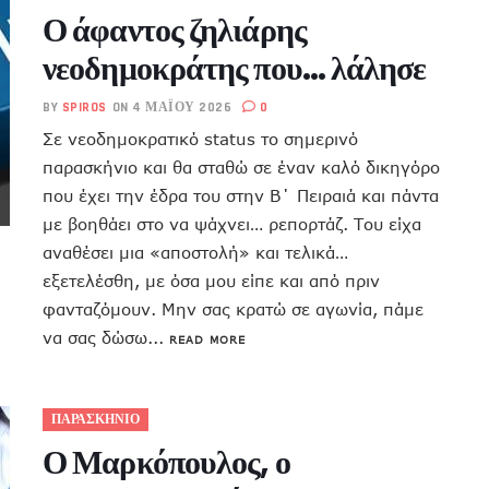
Ο άφαντος ζηλιάρης
νεοδημοκράτης που… λάλησε
BY
SPIROS
ON 4 ΜΑΪ́ΟΥ 2026
0
Σε νεοδημοκρατικό status το σημερινό
παρασκήνιο και θα σταθώ σε έναν καλό δικηγόρο
που έχει την έδρα του στην Β΄ Πειραιά και πάντα
με βοηθάει στο να ψάχνει… ρεπορτάζ. Του είχα
αναθέσει μια «αποστολή» και τελικά…
εξετελέσθη, με όσα μου είπε και από πριν
φανταζόμουν. Μην σας κρατώ σε αγωνία, πάμε
να σας δώσω...
READ MORE
ΠΑΡΑΣΚΗΝΙΟ
Ο Μαρκόπουλος, ο