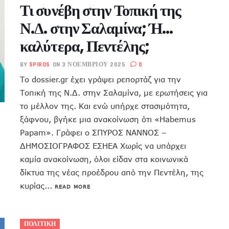
Τι συνέβη στην Τοπική της
Ν.Δ. στην Σαλαμίνα; Ή…
καλύτερα, Πεντέλης;
BY
SPIROS
ON 3 ΝΟΕΜΒΡΊΟΥ 2025
0
Το dossier.gr έχει γράψει ρεπορτάζ για την
Τοπική της Ν.Δ. στην Σαλαμίνα, με ερωτήσεις για
το μέλλον της. Και ενώ υπήρχε στασιμότητα,
ξάφνου, βγήκε μια ανακοίνωση ότι «Habemus
Papam». Γράφει ο ΣΠΥΡΟΣ ΝΑΝΝΟΣ –
ΔΗΜΟΣΙΟΓΡΑΦΟΣ ΕΣΗΕΑ Χωρίς να υπάρχει
καμία ανακοίνωση, όλοι είδαν στα κοινωνικά
δίκτυα της νέας προέδρου από την Πεντέλη, της
κυρίας...
READ MORE
ΠΟΛΙΤΙΚΗ