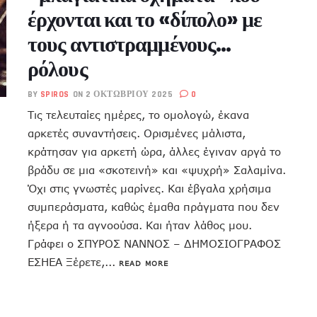
έρχονται και το «δίπολο» με
τους αντιστραμμένους…
ρόλους
BY
SPIROS
ON 2 ΟΚΤΩΒΡΊΟΥ 2025
0
Τις τελευταίες ημέρες, το ομολογώ, έκανα
αρκετές συναντήσεις. Ορισμένες μάλιστα,
κράτησαν για αρκετή ώρα, άλλες έγιναν αργά το
βράδυ σε μια «σκοτεινή» και «ψυχρή» Σαλαμίνα.
Όχι στις γνωστές μαρίνες. Και έβγαλα χρήσιμα
συμπεράσματα, καθώς έμαθα πράγματα που δεν
ήξερα ή τα αγνοούσα. Και ήταν λάθος μου.
Γράφει ο ΣΠΥΡΟΣ ΝΑΝΝΟΣ – ΔΗΜΟΣΙΟΓΡΑΦΟΣ
ΕΣΗΕΑ Ξέρετε,...
READ MORE