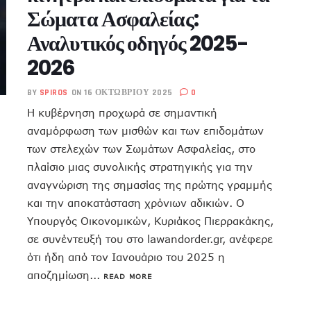
Σώματα Ασφαλείας:
Αναλυτικός οδηγός 2025-
2026
BY
SPIROS
ON 16 ΟΚΤΩΒΡΊΟΥ 2025
0
Η κυβέρνηση προχωρά σε σημαντική
αναμόρφωση των μισθών και των επιδομάτων
των στελεχών των Σωμάτων Ασφαλείας, στο
πλαίσιο μιας συνολικής στρατηγικής για την
αναγνώριση της σημασίας της πρώτης γραμμής
και την αποκατάσταση χρόνιων αδικιών. Ο
Υπουργός Οικονομικών, Κυριάκος Πιερρακάκης,
σε συνέντευξή του στο lawandorder.gr, ανέφερε
ότι ήδη από τον Ιανουάριο του 2025 η
αποζημίωση...
READ MORE