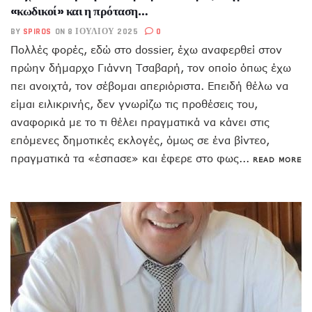
«κωδικοί» και η πρόταση…
BY
SPIROS
ON 8 ΙΟΥΛΊΟΥ 2025
0
Πολλές φορές, εδώ στο dossier, έχω αναφερθεί στον
πρώην δήμαρχο Γιάννη Τσαβαρή, τον οποίο όπως έχω
πει ανοιχτά, τον σέβομαι απεριόριστα. Επειδή θέλω να
είμαι ειλικρινής, δεν γνωρίζω τις προθέσεις του,
αναφορικά με το τι θέλει πραγματικά να κάνει στις
επόμενες δημοτικές εκλογές, όμως σε ένα βίντεο,
πραγματικά τα «έσπασε» και έφερε στο φως...
READ MORE