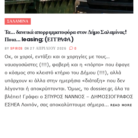
ΣΑΛΑΜΙΝΑ
Τα… δανεικά απορριμματοφόρα στον Δήμο Σαλαμίνας!
Ποια… leasing; (ΕΓΓΡΑΦΑ)
BY
SPIROS
ON 27 ΑΠΡΙΛΊΟΥ 2026
0
Οκ, οι χοροί, εντάξει και οι χορηγίες με τους…
ναυαγοσώστες (!!!), φοβερή και η «πόρτα» που έφαγε
ο κόσμος στο κλειστό κτήριο του Δήμου (!!!), αλλά
υπάρχουν κι άλλα στην ημερήσια «διάταξη» που δεν
λέγονται ή αποκρύπτονται. Όμως, το dossier.gr, όλα τα
βλέπει! Γράφει ο ΣΠΥΡΟΣ ΝΑΝΝΟΣ – ΔΗΜΟΣΙΟΓΡΑΦΟΣ
ΕΣΗΕΑ Λοιπόν, σας αποκαλύπτουμε σήμερα...
READ MORE