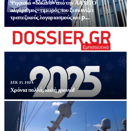
Ψηφιακό «δόκανο» από την ΑΑΔΕ: Ο
αλγόριθμος-τιμωρός που ξεσκονίζει
τραπεζικούς λογαριασμούς και p...
ΔΕΚ 31, 2024
Χρόνια πολλά, καλή χρονιά!