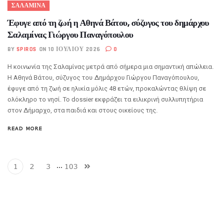
ΣΑΛΑΜΙΝΑ
Έφυγε από τη ζωή η Αθηνά Βάτου, σύζυγος του δημάρχου
Σαλαμίνας Γιώργου Παναγόπουλου
BY
SPIROS
ON 10 ΙΟΥΛΊΟΥ 2026
0
Η κοινωνία της Σαλαμίνας μετρά από σήμερα μια σημαντική απώλεια.
Η Αθηνά Βάτου, σύζυγος του Δημάρχου Γιώργου Παναγόπουλου,
έφυγε από τη ζωή σε ηλικία μόλις 48 ετών, προκαλώντας θλίψη σε
ολόκληρο το νησί. Το dossier εκφράζει τα ειλικρινή συλλυπητήρια
στον Δήμαρχο, στα παιδιά και στους οικείους της.
READ MORE
…
1
2
3
103