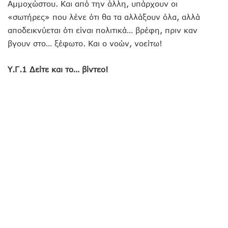
Αμμοχώστου. Και από την άλλη, υπάρχουν οι
«σωτήρες» που λένε ότι θα τα αλλάξουν όλα, αλλά
αποδεικνύεται ότι είναι πολιτικά… βρέφη, πριν καν
βγουν στο… ξέφωτο. Και ο νοών, νοείτω!
Υ.Γ.1 Δείτε και το… βίντεο!