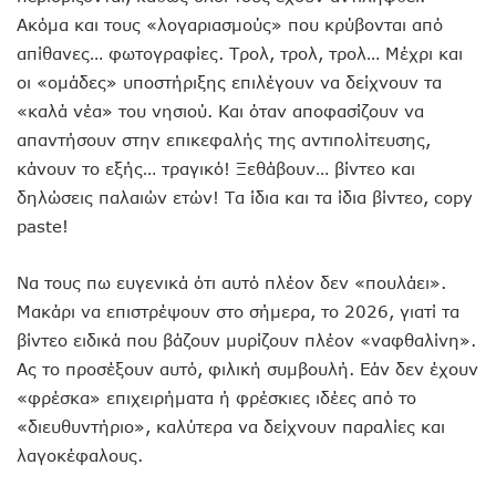
Ακόμα και τους «λογαριασμούς» που κρύβονται από
απίθανες… φωτογραφίες. Τρολ, τρολ, τρολ… Μέχρι και
οι «ομάδες» υποστήριξης επιλέγουν να δείχνουν τα
«καλά νέα» του νησιού. Και όταν αποφασίζουν να
απαντήσουν στην επικεφαλής της αντιπολίτευσης,
κάνουν το εξής… τραγικό! Ξεθάβουν… βίντεο και
δηλώσεις παλαιών ετών! Τα ίδια και τα ίδια βίντεο, copy
paste!
Να τους πω ευγενικά ότι αυτό πλέον δεν «πουλάει».
Μακάρι να επιστρέψουν στο σήμερα, το 2026, γιατί τα
βίντεο ειδικά που βάζουν μυρίζουν πλέον «ναφθαλίνη».
Ας το προσέξουν αυτό, φιλική συμβουλή. Εάν δεν έχουν
«φρέσκα» επιχειρήματα ή φρέσκιες ιδέες από το
«διευθυντήριο», καλύτερα να δείχνουν παραλίες και
λαγοκέφαλους.