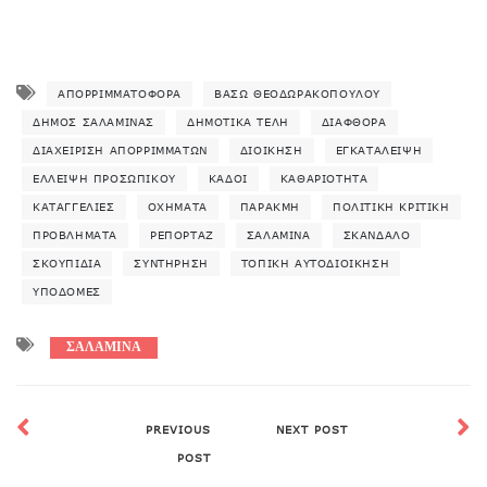
ΑΠΟΡΡΙΜΜΑΤΟΦΌΡΑ
ΒΆΣΩ ΘΕΟΔΩΡΑΚΟΠΟΎΛΟΥ
ΔΉΜΟΣ ΣΑΛΑΜΊΝΑΣ
ΔΗΜΟΤΙΚΆ ΤΈΛΗ
ΔΙΑΦΘΟΡΆ
ΔΙΑΧΕΊΡΙΣΗ ΑΠΟΡΡΙΜΜΆΤΩΝ
ΔΙΟΊΚΗΣΗ
ΕΓΚΑΤΆΛΕΙΨΗ
ΈΛΛΕΙΨΗ ΠΡΟΣΩΠΙΚΟΎ
ΚΆΔΟΙ
ΚΑΘΑΡΙΌΤΗΤΑ
ΚΑΤΑΓΓΕΛΊΕΣ
ΟΧΉΜΑΤΑ
ΠΑΡΑΚΜΉ
ΠΟΛΙΤΙΚΉ ΚΡΙΤΙΚΉ
ΠΡΟΒΛΉΜΑΤΑ
ΡΕΠΟΡΤΆΖ
ΣΑΛΑΜΊΝΑ
ΣΚΆΝΔΑΛΟ
ΣΚΟΥΠΊΔΙΑ
ΣΥΝΤΉΡΗΣΗ
ΤΟΠΙΚΉ ΑΥΤΟΔΙΟΊΚΗΣΗ
ΥΠΟΔΟΜΈΣ
ΣΑΛΑΜΙΝΑ
PREVIOUS
NEXT POST
POST