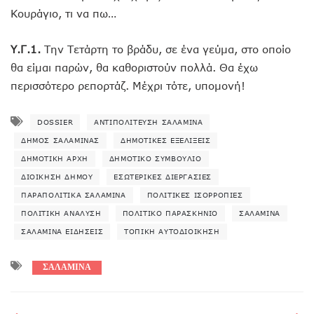
Κουράγιο, τι να πω…
Υ.Γ.1.
Την Τετάρτη το βράδυ, σε ένα γεύμα, στο οποίο
θα είμαι παρών, θα καθοριστούν πολλά. Θα έχω
περισσότερο ρεπορτάζ. Μέχρι τότε, υπομονή!
DOSSIER
ΑΝΤΙΠΟΛΊΤΕΥΣΗ ΣΑΛΑΜΊΝΑ
ΔΉΜΟΣ ΣΑΛΑΜΊΝΑΣ
ΔΗΜΟΤΙΚΈΣ ΕΞΕΛΊΞΕΙΣ
ΔΗΜΟΤΙΚΉ ΑΡΧΉ
ΔΗΜΟΤΙΚΌ ΣΥΜΒΟΎΛΙΟ
ΔΙΟΊΚΗΣΗ ΔΉΜΟΥ
ΕΣΩΤΕΡΙΚΈΣ ΔΙΕΡΓΑΣΊΕΣ
ΠΑΡΑΠΟΛΙΤΙΚΆ ΣΑΛΑΜΊΝΑ
ΠΟΛΙΤΙΚΈΣ ΙΣΟΡΡΟΠΊΕΣ
ΠΟΛΙΤΙΚΉ ΑΝΆΛΥΣΗ
ΠΟΛΙΤΙΚΌ ΠΑΡΑΣΚΉΝΙΟ
ΣΑΛΑΜΊΝΑ
ΣΑΛΑΜΊΝΑ ΕΙΔΉΣΕΙΣ
ΤΟΠΙΚΉ ΑΥΤΟΔΙΟΊΚΗΣΗ
ΣΑΛΑΜΙΝΑ