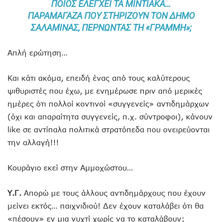
ΠΟΙΟΣ ΕΛΈΓΧΕΙ ΤΑ ΜΙΝΤΙΑΚΆ…
ΠΑΡΑΜΆΓΑΖΑ ΠΟΥ ΣΤΗΡΊΖΟΥΝ ΤΟΝ ΔΉΜΟ
ΣΑΛΑΜΊΝΑΣ, ΠΕΡΝΏΝΤΑΣ ΤΗ «ΓΡΑΜΜΉ»;
Απλή ερώτηση…
Και κάτι ακόμα, επειδή ένας από τους καλύτερους
ψιθυριστές που έχω, με ενημέρωσε πριν από μερικές
ημέρες ότι πολλοί κοντινοί «συγγενείς» αντιδημάρχων
(όχι και απαραίτητα συγγενείς, π.χ. σύντροφοι), κάνουν
like σε αντίπαλα πολιτικά στρατόπεδα που ονειρεύονται
την αλλαγή!!!
Κουράγιο εκεί στην Αμμοχώστου…
Υ.Γ.
Απορώ με τους άλλους αντιδημάρχους που έχουν
μείνει εκτός… παιχνιδιού! Δεν έχουν καταλάβει ότι θα
«πέσουν» εν μια νυχτί χωρίς να το καταλάβουν;