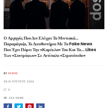
Ο Αρχηγός Που Δεν Ελέγχει Τα Μιντιακά…
Παραμάγαζα, Το Διευθυντήριο Με Τα Fake News
Που Έχει Πάρει Την «καρέκλα» Του Και Τα… Likes
Των «συντρόφων» Σε Αντίπαλο «στρατόπεδο»
BY
SPIROS
ON 15 ΙΟΥΝΊΟΥ 2026
0
454 VIEWS