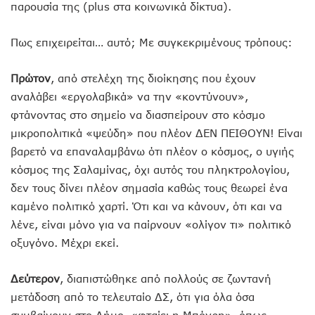
παρουσία της (plus στα κοινωνικά δίκτυα).
Πως επιχειρείται… αυτό; Με συγκεκριμένους τρόπους:
Πρώτον
, από στελέχη της διοίκησης που έχουν
αναλάβει «εργολαβικά» να την «κοντύνουν»,
φτάνοντας στο σημείο να διασπείρουν στο κόσμο
μικροπολιτικά «ψεύδη» που πλέον ΔΕΝ ΠΕΙΘΟΥΝ! Είναι
βαρετό να επαναλαμβάνω ότι πλέον ο κόσμος, ο υγιής
κόσμος της Σαλαμίνας, όχι αυτός του πληκτρολογίου,
δεν τους δίνει πλέον σημασία καθώς τους θεωρεί ένα
καμένο πολιτικό χαρτί. Ότι και να κάνουν, ότι και να
λένε, είναι μόνο για να παίρνουν «ολίγον τι» πολιτικό
οξυγόνο. Μέχρι εκεί.
Δεύτερον
, διαπιστώθηκε από πολλούς σε ζωντανή
μετάδοση από το τελευταίο ΔΣ, ότι για όλα όσα
συμβαίνουν στο Δήμο, «φταίει η Μπόγρη», όπως