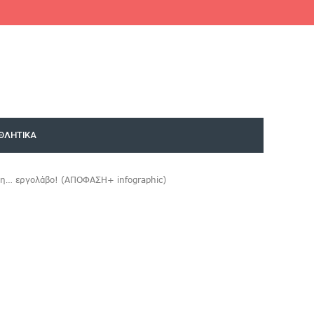
Facebook
Twitter
Google+
Instagram
YouTube
ΘΛΗΤΙΚΑ
μη… εργολάβο! (ΑΠΟΦΑΣΗ+ infographic)