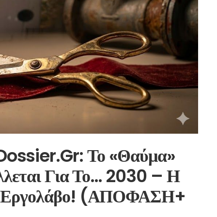
ssier.Gr: Το «θαύμα»
λλεται Για Το… 2030 – Η
… Εργολάβο! (ΑΠΟΦΑΣΗ+