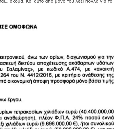
αι… ακόμα. Και αυτό από μόνο του λέει πολλά για το