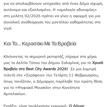
για να απολαμβάνουν υπηρεσίες από έναν Δήμο ισχυρό,
αυτόνομο και εξοπλισμένο. Η «ομολογία αδυναμίας»
στη μελέτη 02/2026 πρέπει να γίνει η αφορμή για μια
συνολική αναθεώρηση του μοντέλου καθαριότητας στο
νησί.
Και Το… Κερασάκι Με Τα Βραβεία
Κλείνοντας το σημερινό ρεπορτάζ, πήραμε στα χέρια
μας το Δελτίο Τύπου του Δήμου Σαλαμίνας για το
Χρυσό
Βραβείο στα Best City Awards 2026!
Σε μια λαμπρή
τελετή στο «Σεράφειο» την Τετάρτη 11 Φεβρουαρίου,
όπως τονιζόταν, ο Δήμαρχος παρέλαβε την πρώτη θέση
για το «Ψηφιακό Μουσείο» στην Κοινότητα
Αμπελακίων.
Εντάξει, είναι τουλάχιστον ειρωνικό:
Ο Δήμος