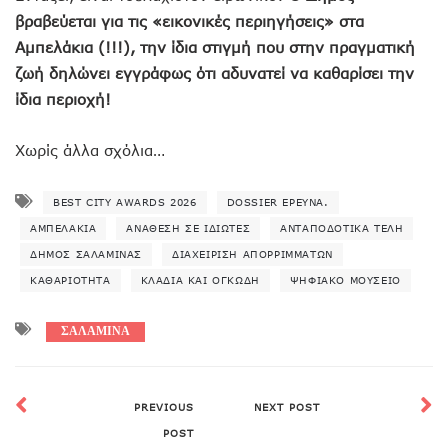
βραβεύεται για τις «εικονικές περιηγήσεις» στα
Αμπελάκια (!!!), την ίδια στιγμή που στην πραγματική
ζωή δηλώνει εγγράφως ότι αδυνατεί να καθαρίσει την
ίδια περιοχή!
Χωρίς άλλα σχόλια…
BEST CITY AWARDS 2026
DOSSIER ΈΡΕΥΝΑ.
ΑΜΠΕΛΆΚΙΑ
ΑΝΆΘΕΣΗ ΣΕ ΙΔΙΏΤΕΣ
ΑΝΤΑΠΟΔΟΤΙΚΆ ΤΈΛΗ
ΔΉΜΟΣ ΣΑΛΑΜΊΝΑΣ
ΔΙΑΧΕΊΡΙΣΗ ΑΠΟΡΡΙΜΜΆΤΩΝ
ΚΑΘΑΡΙΌΤΗΤΑ
ΚΛΑΔΙΆ ΚΑΙ ΟΓΚΏΔΗ
ΨΗΦΙΑΚΌ ΜΟΥΣΕΊΟ
ΣΑΛΑΜΙΝΑ
PREVIOUS
NEXT POST
POST