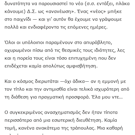
δυνατότητα να παρουσιαστεί το νέο (σ.σ. εντάξει, πλάκα
κάνουμε) Δ.Σ. ως «ανανέωση». Ένας «νέος» μπήκε
στο παιχνίδι — και γι’ αυτόν θα έχουμε να γράψουμε
πολλά και ενδιαφέροντα τις επόμενες ημέρες.
Όλοι οι υπόλοιποι παραμένουν στο απυρόβλητο,
οχυρωμένοι πίσω από τις θεσμικές τους ιδιότητες, λες
και η πορεία τους είναι τόσο επιτυχημένη που δεν
επιδέχεται καμία απολύτως αμφισβήτηση.
Και ο κόσμος διερωτάται —όχι άδικα— αν η εμμονή με
τον τίτλο και την αντιμισθία είναι τελικά ισχυρότερη από
τη διάθεση για πραγματική προσφορά. Έλα μου ντε…
Ο συγκεκριμένος ανασχηματισμός δεν ήταν τίποτα
περισσότερο από μια εσωτερική διευθέτηση. Καμία
τομή, κανένα ανακάτεμα της τράπουλας. Μια καθαρή