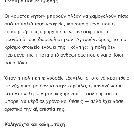
τελετή αυτοσυντήρησης.
Οι «αμετακίνητοι» μπορούν πλέον να χαμογελούν πίσω
από τα παλιά τους γραφεία, ικανοποιημένοι που η
εσωτερική τους ιεραρχία έμεινε ανέπαφη και τα
προνόμιά τους διασφαλίστηκαν. Αγνοούν, όμως, το πιο
κρίσιμο στοιχείο ενόψει της… κάλπης: η πόλη δεν
περιμένει πια τίποτα από ανθρώπους που είναι οι ίδιοι
και οι ίδιοι.
Όταν η πολιτική φιλοδοξία εξαντλείται στο να κρατηθείς
με νύχια και με δόντια στην καρέκλα, η «ανανέωση»
καταντά λέξη κενή περιεχομένου. Η παλιά φρουρά
μπορεί να κέρδισε χρόνο και θέσεις — αλλά έχει χάσει
οριστικά την αξιοπιστία της.
Καληνύχτα και καλή… τύχη.