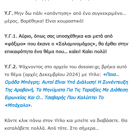
Υ.Γ.
Μην δω πάλι «απάντηση» από ένα συγκεκριμένο…
μέρος. Βαρέθηκα! Είναι κουραστικό!
Υ.Γ.1. Αύριο, όπως σας υποσχέθηκα και μετά από
«ψάξιμο» που έκανε ο «Σαλαμινομάχος», θα έρθει στην
επικαιρότητα ένα θέμα που… καίει! Καίει πολύ!
Υ.Γ.2.
Ψάχνοντας στο αρχείο του dossier.gr, βρήκα αυτό
το θέμα (αρχές Δεκεμβρίου 2024) με τίτλο:
«Ποια…
Ομάδα Μπόγρη; Αυτοί Είναι Υπό Διάλυση! Η Συνέντευξη
Της Αραβανή, Τα Μηνύματα Για Τις Ταραξίες Με Διάθεση
Ειρωνείας Και Ο… Τσαβαρής Που Καλύπτει Το
«Μπάχαλο».
Κάντε κλικ πάνω στον τίτλο και μπείτε να διαβάσετε. Θα
καταλάβετε πολλά. Από τότε. Στο σήμερα…