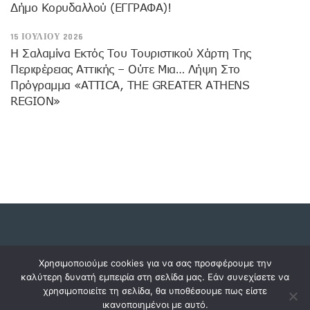
Δήμο Κορυδαλλού (ΕΓΓΡΑΦΑ)!
15 ΙΟΥΛΊΟΥ 2026
H Σαλαμίνα Εκτός Του Τουριστικού Χάρτη Της
Περιφέρειας Αττικής – Ούτε Μια… Λήψη Στο
Πρόγραμμα «ATTICA, THE GREATER ATHENS
REGION»
Copyright © 2023 dossiers.gr. All rights reserved.
Χρησιμοποιούμε cookies για να σας προσφέρουμε την
καλύτερη δυνατή εμπειρία στη σελίδα μας. Εάν συνεχίσετε να
χρησιμοποιείτε τη σελίδα, θα υποθέσουμε πως είστε
ικανοποιημένοι με αυτό.