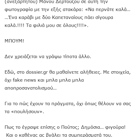
(ανεξάρτητου) Μάνου Δερτούζου σε αυτή την
φωτογραφία με την εξής ατακάρα: «Να περνάτε καλά…
…Ένα καράβι με δύο Καπεταναίους πάει σίγουρα
καλά.!!!! Τα φιλιά μου σε όλους!!!!».
ΜΠΟΥΜ!
Δεν χρειάζεται να γράψω τίποτα άλλο.
Εδώ, στο dossier.gr θα μαθαίνετε αλήθειες. Με στοιχεία,
όχι fake news και μπλα μπλα μπλα
αποπροσανατολισμού…
Για το πώς έχουν τα πράγματα, όχι όπως θέλουν να σας
τα «πουλήσουν».
Πως το έγραψε επίσης ο Πούτος; Δημόσια… φιγούρα!
Και ο καθένας ας βγάλει τα συμπεράσματά του.