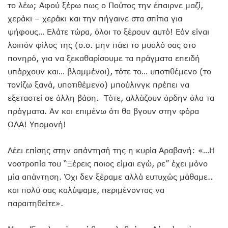
το λέω; Αφού ξέρω πως ο Πούτος την έπαιρνε μαζί,
χεράκι – χεράκι και την πήγαινε στα σπίτια για
ψήφους… Ελάτε τώρα, όλοι το ξέρουν αυτό! Εάν είναι
λοιπόν φίλος της (σ.σ. μην πάει το μυαλό σας στο
πονηρό, για να ξεκαθαρίσουμε τα πράγματα επειδή
υπάρχουν και… βλαμμένοι), τότε το… υποτιθέμενο (το
τονίζω ξανά, υποτιθέμενο) μπούλινγκ πρέπει να
εξεταστεί σε άλλη βάση. Τότε, αλλάζουν άρδην όλα τα
πράγματα. Αν και επιμένω ότι θα βγουν στην φόρα
ΟΛΑ! Υπομονή!
Λέει επίσης στην απάντησή της η κυρία Αραβανή: «…Η
νοοτροπία του “Ξέρεις ποιος είμαι εγώ, ρε” έχει μόνο
μία απάντηση. Όχι δεν ξέραμε αλλά ευτυχώς μάθαμε..
και πολύ σας καλύψαμε, περιμένοντας να
παραιτηθείτε».