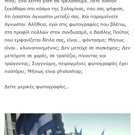
Μπα; Ένα λεπτό γιατί θα τρελαθούμε. Λέτε λοιπόν
ξεκάθαρα στο κόσμο της Σαλαμίνας, που σας ψήφισε,
ότι ήσασταν άγνωστοι μεταξύ σας. Και παραμείνατε
άγνωστοι. Αλήθεια, εγώ στις φωτογραφίες που βλέπω,
στα προφίλ πολλών στον συνδυασμό, ο Βασίλης Πούτος
που εμφανίζεται δίπλα σας, είναι… φάντασμα; Μήπως
είναι… κλωνοποιημένος; Δεν μετείχε σε συσκέψεις; Δεν
μετείχατε σε χαρές, σε τραπέζια, πίνοντας και
τρώγοντας; Συγγνώμη, πειραγμένες φωτογραφίες έχει
ποστάρει; Μήπως είναι photoshop;
Δείτε μερικές φωτογραφίες…