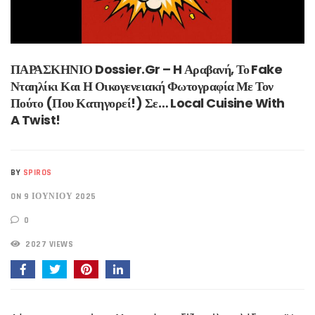
ΠΑΡΑΣΚΗΝΙΟ Dossier.gr – H Αραβανή, Το Fake
Νταηλίκι Και Η Οικογενειακή Φωτογραφία Με Τον
Πούτο (που Κατηγορεί!) Σε… Local Cuisine With
A Twist!
BY
SPIROS
ON 9 ΙΟΥΝΊΟΥ 2025
0
2027 VIEWS