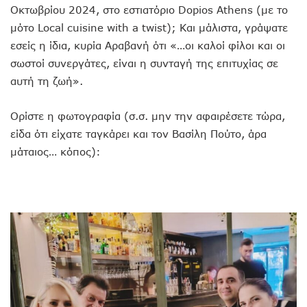
Οκτωβρίου 2024, στο εστιατόριο Dopios Athens (με το
μότο Local cuisine with a twist); Και μάλιστα, γράψατε
εσείς η ίδια, κυρία Αραβανή ότι «…οι καλοί φίλοι και οι
σωστοί συνεργάτες, είναι η συνταγή της επιτυχίας σε
αυτή τη ζωή».
Ορίστε η φωτογραφία (σ.σ. μην την αφαιρέσετε τώρα,
είδα ότι είχατε ταγκάρει και τον Βασίλη Πούτο, άρα
μάταιος… κόπος):