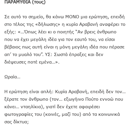
ΠΑΡΑΜΥΘΙΑ (τους)
Σε αυτό το σημείο, θα κάνω ΜΟΝΟ μια ερώτηση, επειδή
στο τέλος της «δήλωσης» η κυρία Αραβανή αναφέρει το
εξής: «…Όπως λέει κι ο ποιητής “Αν βρεις άνθρωπο
που να έχει μεγάλη ιδέα για τον εαυτό του, να είσαι
βέβαιος πως αυτή είναι η μόνη μεγάλη ιδέα που πέρασε
απ’ το μυαλό του”. ΥΣ: Σωστά έπραξες και δεν
διέψευσες ποτέ εμένα…».
Ωραία…
Η ερώτηση είναι απλή: Κυρία Αραβανή, επειδή δεν τον…
ξέρατε τον άνθρωπο (τον… εξωγήινο Πούτο εννοώ που
κάνει… νταηλίκια), γιατί δεν έχετε αφαιρέσει
φωτογραφίες του (κοινές, μαζί του) από τα κοινωνικά
σας δίκτυα;