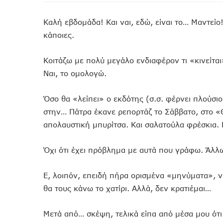
Καλή εβδομάδα! Και ναι, εδώ, είναι το… Μαντείο
κάποιες.
Κοιτάζω με πολύ μεγάλο ενδιαφέρον τι «κινείτα
Ναι, το ομολογώ.
Όσο θα «λείπει» ο εκδότης (σ.σ. φέρνει πλούσιο
στην… Πάτρα έκανε ρεπορτάζ το Σάββατο, στο «
απολαυστική μπυρίτσα. Και σαλατούλα φρέσκια. 
Όχι ότι έχει πρόβλημα με αυτά που γράφω. Άλλ
Ε, λοιπόν, επειδή πήρα ορισμένα «μηνύματα», να 
θα τους κάνω το χατίρι. Αλλά, δεν κρατιέμαι…
Μετά από… σκέψη, τελικά είπα από μέσα μου ότ