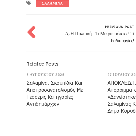
ΣΑΛΑΜΙΝΑ
PREVIOUS POST
Α, Η Πολιτική… Τι Μικροπρέπειες! Τι
Ραδιουργίες!
Related Posts
6 ΑΥΓΟΎΣΤΟΥ 2026
27 ΙΟΥΛΊΟΥ 20
Σαλαμίνα, Σκουπίδια Και
ΑΠΟΚΛΕΙΣΤ
Αποπροσανατολισμός Με
Απορριμματ
Τέσσερις Κατηγορίες
«δανείστηκε
Αντιδημάρχων
Σαλαμίνας Κ
Δήμο Κορυδ