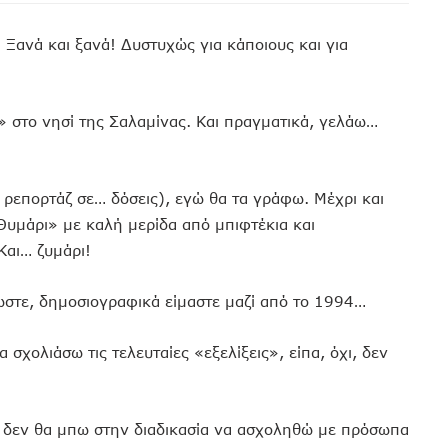
! Ξανά και ξανά! Δυστυχώς για κάποιους και για
ι» στο νησί της Σαλαμίνας. Και πραγματικά, γελάω…
 ρεπορτάζ σε… δόσεις), εγώ θα τα γράφω. Μέχρι και
Θυμάρι» με καλή μερίδα από μπιφτέκια και
Και… ζυμάρι!
ωστε, δημοσιογραφικά είμαστε μαζί από το 1994…
σχολιάσω τις τελευταίες «εξελίξεις», είπα, όχι, δεν
ι δεν θα μπω στην διαδικασία να ασχοληθώ με πρόσωπα