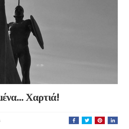
μένα… Χαρτιά!
S