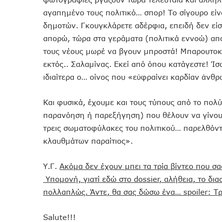
αγαπημένο τους πολιτικό… σπορ! Το σίγουρο είνα
δημοτών. Γκουγκλάρετε αδέρφια, επειδή δεν είστ
απορώ, τώρα στα γεράματα (πολιτικά εννοώ) απ
τους νέους μωρέ να βγουν μπροστά! Μπαρουτοκαπ
εκτός.. Σαλαμίνας. Εκεί από όπου κατάγεστε! Ίσ
ιδιαίτερα ο… οίνος που «εὐφραίνει καρδίαν ἀνθρ
Και φυσικά, έχουμε και τους τύπους από το πολ
παρανόηση ή παρεξήγηση) που θέλουν να γίνουν
τρεις σωματοφύλακες του πολιτικού… παρελθόντ
κλαυθμάτων παραίτιος».
Υ.Γ.
Ακόμα δεν έχουν μπει τα τρία βίντεο που σ
Υπομονή, γιατί εδώ στο dossier, αλήθεια, το δι
πολλαπλώς. Άντε, θα σας δώσω ένα… spoiler: Τρί
Salute!!!