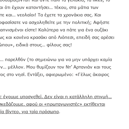
ι ότι έχουν καταντήσει… τέκου, στα μάτια των
ε και… νεολαίοι! Τα έχετε τα χρονάκια σας. Και
οφασίσατε να ασχοληθείτε με την πολιτική; Αφήστε
νισμένοι είστε! Καλύτερα να πάτε για ένα ουζάκι
ως και κανένα κρασάκι από Λιόπεσι, επειδή σας αρέσει
ώπου», ειδικά στους… φίλους σας!
ύ… παρελθόν (το σημειώνω για να μην υπάρχει καμία
… μέλλον. Μου θυμίζουν τον Ντ’ Αρτανιάν και τους
ος στο νησί. Εντάξει, αφιερωμένο: «Γέλως άκαιρος
ας έχουμε υποσχεθεί. Δεν είναι η κατάλληλη στιγμή…
ασκεδάζουμε, αφού οι «πρωταγωνιστές» εκτίθενται
α βίντεο, για τρία πρόσωπα
.