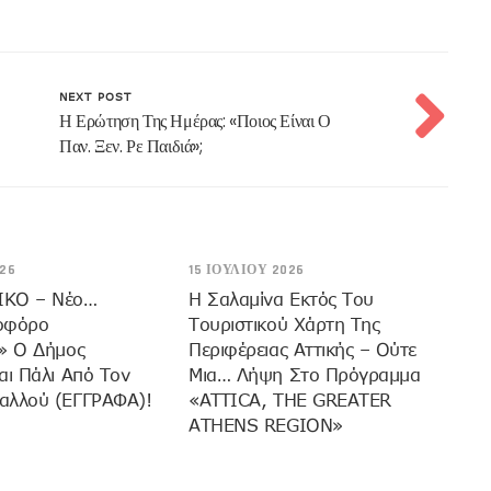
NEXT POST
Η Ερώτηση Της Ημέρας: «Ποιος Είναι Ο
Παν. Ξεν. Ρε Παιδιά»;
26
15 ΙΟΥΛΊΟΥ 2026
ΙΚΟ – Νέο…
H Σαλαμίνα Εκτός Του
οφόρο
Τουριστικού Χάρτη Της
» Ο Δήμος
Περιφέρειας Αττικής – Ούτε
αι Πάλι Από Τον
Μια… Λήψη Στο Πρόγραμμα
αλλού (ΕΓΓΡΑΦΑ)!
«ATTICA, THE GREATER
ATHENS REGION»