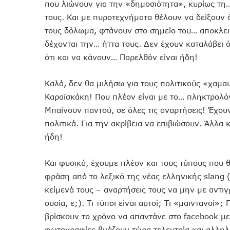
που λιώνουν για την «δημοσιότητα», κυρίως τη
τους. Και με πυροτεχνήματα θέλουν να δείξουν ό
τους δόλωμα, φτάνουν στο σημείο του… αποκλεισ
δέχονται την… ήττα τους. Δεν έχουν καταλάβει ότ
ότι και να κάνουν… Παρελθόν είναι ήδη!
Καλά, δεν θα μιλήσω για τους πολιτικούς «χαμα
Καραϊσκάκη! Που πλέον είναι με το… πληκτρολό
Μπαίνουν παντού, σε όλες τις αναρτήσεις! Έχου
πολιτικά. Για την ακρίβεια να επιβιώσουν. Άλλα 
ήδη!
Και φυσικά, έχουμε πλέον και τους τύπους που 
φράση από το λεξικό της νέας ελληνικής slang 
κείμενά τους – αναρτήσεις τους να μην με αντι
ουσία, ε;). Τι τύποι είναι αυτοί; Τι «μαϊντανοί
βρίσκουν το χρόνο να απαντάνε στο facebook με
φωτογραφίες βγάζουν τώρα τελευταία και αλληλοθ