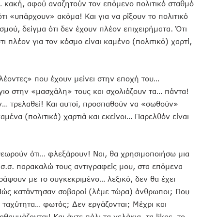
… κακή, αφού αναζητούν τον επόμενο πολιτικό σταθμό
τι «υπάρχουν» ακόμα! Και για να ρίξουν το πολιτικό
μού, δείγμα ότι δεν έχουν πλέον επιχειρήματα. Ότι
ι πλέον για τον κόσμο είναι καμένο (πολιτικό) χαρτί,
ιλέοντες» που έχουν μείνει στην εποχή του…
γιο στην «μασχάλη» τους και σχολιάζουν τα… πάντα!
ν… τρελαθεί! Και αυτοί, προσπαθούν να «σωθούν»
καμένα (πολιτικά) χαρτιά και εκείνοι… Παρελθόν είναι
θεωρούν ότι… φλεξάρουν! Ναι, θα χρησιμοποιήσω μια
(σ.σ. παρακαλώ τους αντιγραφείς μου, στα επόμενα
γράψουν με το συγκεκριμένο… λεξικό, δεν θα έχει
»; Πώς κατάντησαν σοβαροί (λέμε τώρα) άνθρωποι; Που
 ταχύτητα… φωτός; Δεν εργάζονται; Μέχρι και
αυμάζονται! Και άντε πάλι τα γελάκια, τα likes, το