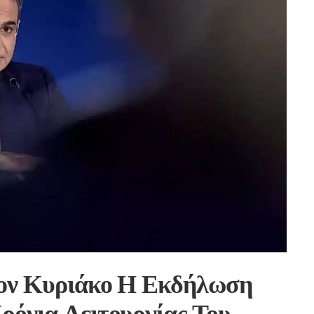
ον Κυριάκο Η Εκδήλωση
ρόνια Λειτουργίας Του