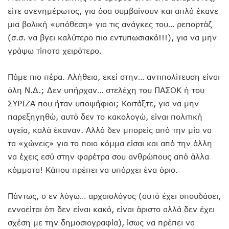
είτε ανενημέρωτος, για όσα συμβαίνουν και απλά έκανε
μια βολική «υπόθεση» για τις ανάγκες του… ρεπορτάζ
(σ.σ. να βγει καλύτερο πιο εντυπωσιακό!!!), για να μην
γράψω τίποτα χειρότερο.
Πάμε πιο πέρα. Αλήθεια, εκεί στην… αντιπολίτευση είναι
όλη Ν.Δ.; Δεν υπήρχαν… στελέχη του ΠΑΣΟΚ ή του
ΣΥΡΙΖΑ που ήταν υποψήφιοι; Κοιτάξτε, για να μην
παρεξηγηθώ, αυτό δεν το κακολογώ, είναι πολιτική
υγεία, καλά έκαναν. Αλλά δεν μπορείς από την μία να
τα «χώνεις» για το ποιο κόμμα είσαι και από την άλλη
να έχεις εσύ στην φαρέτρα σου ανθρώπους από άλλα
κόμματα! Κάπου πρέπει να υπάρχει ένα όριο.
Πάντως, ο εν λόγω… αρχαιολόγος (αυτό έχει σπουδάσει,
εννοείται ότι δεν είναι κακό, είναι άριστο αλλά δεν έχει
σχέση με την δημοσιογραφία), ίσως να πρέπει να