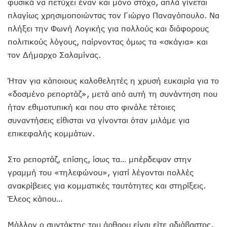
φυσικά να πετύχει έναν και μόνο στόχο, απλά γίνεται
πλαγίως χρησιμοποιώντας τον Γιώργο Παναγόπουλο. Να
πλήξει την Φωνή Λογικής για πολλούς και διάφορους
πολιτικούς λόγους, παίρνοντας όμως τα «σκάγια» και
τον Δήμαρχο Σαλαμίνας.
Ήταν για κάποιους καλοθελητές η χρυσή ευκαιρία για το
«δοσμένο ρεπορτάζ», μετά από αυτή τη συνάντηση που
ήταν εθιμοτυπική και που στο φινάλε τέτοιες
συναντήσεις είθισται να γίνονται όταν μιλάμε για
επικεφαλής κομμάτων.
Στο ρεπορτάζ, επίσης, ίσως τα… μπέρδεψαν στην
γραμμή του «τηλεφώνου», γιατί λέγονται πολλές
ανακρίβειες για κομματικές ταυτότητες και στηρίξεις.
Έλεος κάπου…
Μάλλον ο συντάκτης του άρθρου είναι είτε αδιάβαστος,