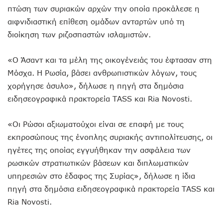
πτώση των συριακών αρχών την οποία προκάλεσε η
αιφνιδιαστική επίθεση ομάδων ανταρτών υπό τη
διοίκηση των ριζοσπαστών ισλαμιστών.
«Ο Άσαντ και τα μέλη της οικογένειάς του έφτασαν στη
Μόσχα. Η Ρωσία, βάσει ανθρωπιστικών λόγων, τους
χορήγησε άσυλο», δήλωσε η πηγή στα δημόσια
ειδησεογραφικά πρακτορεία TASS και Ria Novosti.
«Οι Ρώσοι αξιωματούχοι είναι σε επαφή με τους
εκπροσώπους της ένοπλης συριακής αντιπολίτευσης, οι
ηγέτες της οποίας εγγυήθηκαν την ασφάλεια των
ρωσικών στρατιωτικών βάσεων και διπλωματικών
υπηρεσιών στο έδαφος της Συρίας», δήλωσε η ίδια
πηγή στα δημόσια ειδησεογραφικά πρακτορεία TASS και
Ria Novosti.