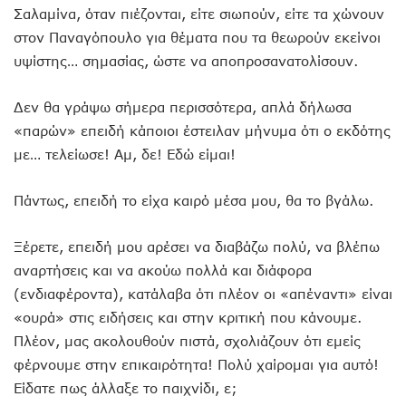
Σαλαμίνα, όταν πιέζονται, είτε σιωπούν, είτε τα χώνουν
στον Παναγόπουλο για θέματα που τα θεωρούν εκείνοι
υψίστης… σημασίας, ώστε να αποπροσανατολίσουν.
Δεν θα γράψω σήμερα περισσότερα, απλά δήλωσα
«παρών» επειδή κάποιοι έστειλαν μήνυμα ότι ο εκδότης
με… τελείωσε! Αμ, δε! Εδώ είμαι!
Πάντως, επειδή το είχα καιρό μέσα μου, θα το βγάλω.
Ξέρετε, επειδή μου αρέσει να διαβάζω πολύ, να βλέπω
αναρτήσεις και να ακούω πολλά και διάφορα
(ενδιαφέροντα), κατάλαβα ότι πλέον οι «απέναντι» είναι
«ουρά» στις ειδήσεις και στην κριτική που κάνουμε.
Πλέον, μας ακολουθούν πιστά, σχολιάζουν ότι εμείς
φέρνουμε στην επικαιρότητα! Πολύ χαίρομαι για αυτό!
Είδατε πως άλλαξε το παιχνίδι, ε;