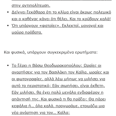
στην αντιπολίτευση.
Δείχνει ξεκάθαρα ότι το κλίμα είναι άκρως πολεμικό
και ο καθένας κάνει ότι θέλει. Και το κρύβουν καλά!
Ότι υπάρχουν «φατρίες». Εκλεκτοί, μοναχοί και
μαύρα πρόβατα.
Και φυσικά, υπάρχουν συγκεκριμένα ερωτήματα:
Το ξέρει η Βάσω Θεοδωρακοπούλου; Ωραίες οι
αναρτήσεις για τον Βασιλάκη τον Καΐλα, ωραίες και
οι φωτογραφίες, αλλά λέω μήπως να μιλήσει για
αυτό το περιστατικό; Εάν σιωπήσει, είναι έκθετη.
Εάν μιλήσει, θα έχει πολύ μεγάλο ενδιαφέρον η
απάντησή της. Και φυσικά τι θα πράξει; Θα πάρει
κεφάλια ή… όλα καλά, προχωράμε, ετοιμάζω μια
νέα ανάρτηση για τον… Καΐλα;