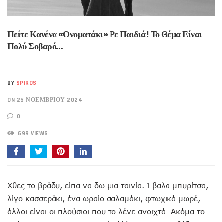
Πείτε Κανένα «ονοματάκι» Ρε Παιδιά! Το Θέμα Είναι
Πολύ Σοβαρό…
BY
SPIROS
ON 25 ΝΟΕΜΒΡΊΟΥ 2024
0
699 VIEWS
Χθες το βράδυ, είπα να δω μια ταινία. Έβαλα μπυρίτσα,
λίγο κασσεράκι, ένα ωραίο σαλαμάκι, φτωχικά μωρέ,
άλλοι είναι οι πλούσιοι που το λένε ανοιχτά! Ακόμα το