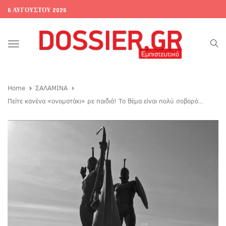
6 ΑΥΓΟΎΣΤΟΥ 2026
Toggle
navigation
Home
ΣΑΛΑΜΙΝΑ
Πείτε κανένα «ονοματάκι» ρε παιδιά! Το θέμα είναι πολύ σοβαρό…