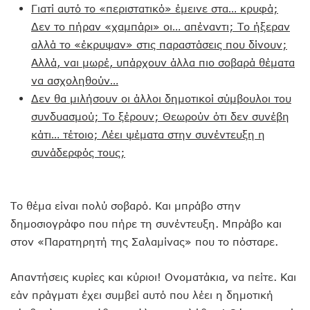
Γιατί αυτό το «περιστατικό» έμεινε στα… κρυφά;
Δεν το πήραν «χαμπάρι» οι… απέναντι; Το ήξεραν
αλλά το «έκρυψαν» στις παραστάσεις που δίνουν;
Αλλά, ναι μωρέ, υπάρχουν άλλα πιο σοβαρά θέματα
να ασχοληθούν…
Δεν θα μιλήσουν οι άλλοι δημοτικοί σύμβουλοι του
συνδυασμού; Το ξέρουν; Θεωρούν ότι δεν συνέβη
κάτι… τέτοιο; Λέει ψέματα στην συνέντευξη η
συνάδερφός τους;
Το θέμα είναι πολύ σοβαρό. Και μπράβο στην
δημοσιογράφο που πήρε τη συνέντευξη. Μπράβο και
στον «Παρατηρητή της Σαλαμίνας» που το πόσταρε.
Απαντήσεις κυρίες και κύριοι! Ονοματάκια, να πείτε. Και
εάν πράγματι έχει συμβεί αυτό που λέει η δημοτική