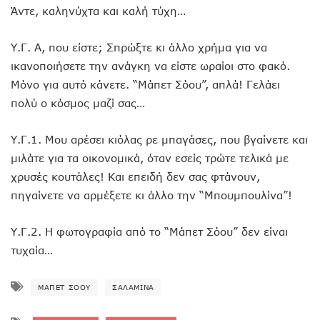
Άντε, καληνύχτα και καλή τύχη…
Υ.Γ. Α, που είστε; Σπρώξτε κι άλλο χρήμα για να
ικανοποιήσετε την ανάγκη να είστε ωραίοι στο φακό.
Μόνο για αυτό κάνετε. “Μάπετ Σόου”, απλά! Γελάει
πολύ ο κόσμος μαζί σας…
Υ.Γ.1. Μου αρέσει κιόλας ρε μπαγάσες, που βγαίνετε και
μιλάτε για τα οικονομικά, όταν εσείς τρώτε τελικά με
χρυσές κουτάλες! Και επειδή δεν σας φτάνουν,
πηγαίνετε να αρμέξετε κι άλλο την “Μπουμπουλίνα”!
Υ.Γ.2. Η φωτογραφία από το “Μάπετ Σόου” δεν είναι
τυχαία…
ΜΆΠΕΤ ΣΌΟΥ
ΣΑΛΑΜΊΝΑ