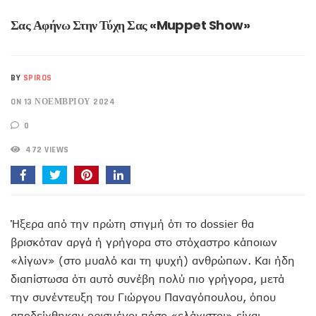
Σας Αφήνω Στην Τύχη Σας «Muppet Show»
BY
SPIROS
ON 13 ΝΟΕΜΒΡΊΟΥ 2024
0
472 VIEWS
Ήξερα από την πρώτη στιγμή ότι το dossier θα
βρισκόταν αργά ή γρήγορα στο στόχαστρο κάποιων
«λίγων» (στο μυαλό και τη ψυχή) ανθρώπων. Και ήδη
διαπίστωσα ότι αυτό συνέβη πολύ πιο γρήγορα, μετά
την συνέντευξη του Γιώργου Παναγόπουλου, όπου
αποδείχθηκαν ορισμένοι πόσο «ελάχιστοι» είναι.