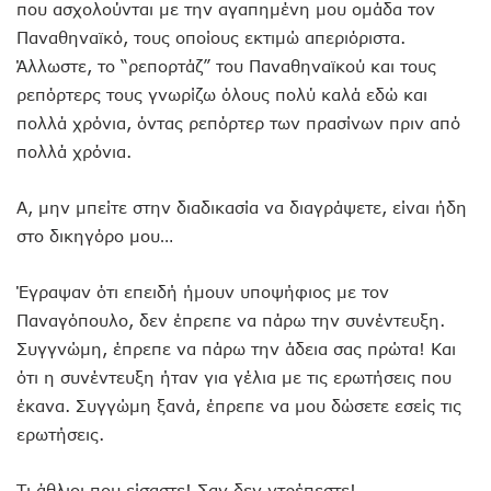
που ασχολούνται με την αγαπημένη μου ομάδα τον
Παναθηναϊκό, τους οποίους εκτιμώ απεριόριστα.
Άλλωστε, το “ρεπορτάζ” του Παναθηναϊκού και τους
ρεπόρτερς τους γνωρίζω όλους πολύ καλά εδώ και
πολλά χρόνια, όντας ρεπόρτερ των πρασίνων πριν από
πολλά χρόνια.
Α, μην μπείτε στην διαδικασία να διαγράψετε, είναι ήδη
στο δικηγόρο μου…
Έγραψαν ότι επειδή ήμουν υποψήφιος με τον
Παναγόπουλο, δεν έπρεπε να πάρω την συνέντευξη.
Συγγνώμη, έπρεπε να πάρω την άδεια σας πρώτα! Και
ότι η συνέντευξη ήταν για γέλια με τις ερωτήσεις που
έκανα. Συγγώμη ξανά, έπρεπε να μου δώσετε εσείς τις
ερωτήσεις.
Τι άθλιοι που είσαστε! Σαν δεν ντρέπεστε!