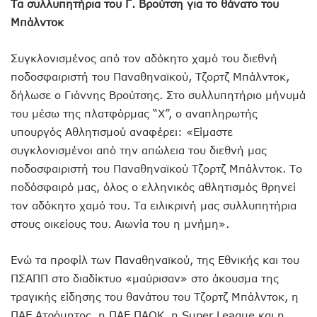
Τα συλλυπητήρια του Γ. Βρούτση για το θάνατο του
Μπάλντοκ
Συγκλονισμένος από τον αδόκητο χαμό του διεθνή
ποδοσφαιριστή του Παναθηναϊκού, Τζορτζ Μπάλντοκ,
δήλωσε ο Γιάννης Βρούτσης. Στο συλλυπητήριο μήνυμά
του μέσω της πλατφόρμας “Χ”, ο αναπληρωτής
υπουργός Αθλητισμού αναφέρει: «Είμαστε
συγκλονισμένοι από την απώλεια του διεθνή μας
ποδοσφαιριστή του Παναθηναϊκού Τζορτζ Μπάλντοκ. Το
ποδόσφαιρό μας, όλος ο ελληνικός αθλητισμός θρηνεί
τον αδόκητο χαμό του. Τα ειλικρινή μας συλλυπητήρια
στους οικείους του. Αιωνία του η μνήμη».
Ενώ τα προφίλ των Παναθηναϊκού, της Εθνικής και του
ΠΣΑΠΠ στο διαδίκτυο «μαύρισαν» στο άκουσμα της
τραγικής είδησης του θανάτου του Τζορτζ Μπάλντοκ, η
ΠΑΕ Ατρόμητος, η ΠΑΕ ΠΑΟΚ, η Super League και η