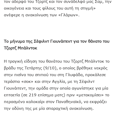
τον αδερφό του Τζορτζ και τον συνάδελφό μας Σαμ, την
οικογένεια και τους φίλους του αυτή τη στιγμή»
ανέφερε η ανακοίνωση των «Γλάρων».
Το μήνυμα της Σέφιλντ Γιουνάιτεντ για τον θάνατο του
Τζορτζ Μπάλντοκ
Η τραγική είδηση του θανάτου του Τζορτζ Μπάλντοκ το
βράδυ της Τετάρτης (9/10), ο οποίος βρέθηκε νεκρός
στην πισίνα του σπιτιού του στη Γλυφάδα, προκάλεσε
τεράστιο «σοκ» και στην Αγγλία, με τη Σέφιλντ
Γιουνάιτεντ, την ομάδα στην οποία αγωνίστηκε για μία
επταετία (σε 219 επίσημα ματς) πριν «μετακομίσει» το
περασμένο καλοκαίρι στον Παναθηναϊκό, να εκφράζει
την οδύνη της με μία σπαραχτική ανακοίνωση.