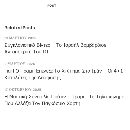
POST
Related Posts
19 ΜΑΡΤΊΟΥ 2026
Συγκλονιστικό Βίντεο – Το Ισραήλ Βομβάρδισε
Ανταποκριτή Του RT
3 ΜΑΡΤΊΟΥ 2026
Γιατί Ο Τραμπ Επέλεξε Το Χτύπημα Στο Ιράν – Οι 4+1
Καταλύτες Της Απόφασης
17 ΟΚΤΩΒΡΊΟΥ 2025
Η Μυστική Συνομιλία Πούτιν – Τραμπ: Το Τηλεφώνημα
Που Αλλάζει Τον Παγκόσμιο Χάρτη