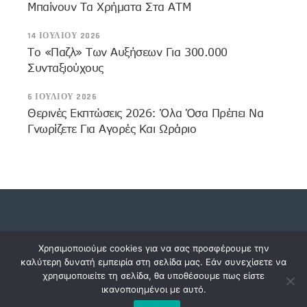
Μπαίνουν Τα Χρήματα Στα ΑΤΜ
14 ΙΟΥΛΊΟΥ 2026
Το «παζλ» Των Αυξήσεων Για 300.000
Συνταξιούχους
6 ΙΟΥΛΊΟΥ 2026
Θερινές Εκπτώσεις 2026: Όλα Όσα Πρέπει Να
Γνωρίζετε Για Αγορές Και Ωράριο
Copyright © 2023 dossiers.gr. All rights reserved.
Χρησιμοποιούμε cookies για να σας προσφέρουμε την
καλύτερη δυνατή εμπειρία στη σελίδα μας. Εάν συνεχίσετε να
χρησιμοποιείτε τη σελίδα, θα υποθέσουμε πως είστε
ικανοποιημένοι με αυτό.