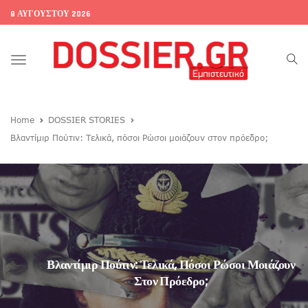
8 ΑΥΓΟΎΣΤΟΥ 2026
Toggle
navigation
Home
DOSSIER STORIES
Βλαντίμιρ Πούτιν: Τελικά, πόσοι Ρώσοι μοιάζουν στον πρόεδρο;
Βλαντίμιρ Πούτιν: Τελικά, Πόσοι Ρώσοι Μοιάζουν
Στον Πρόεδρο;